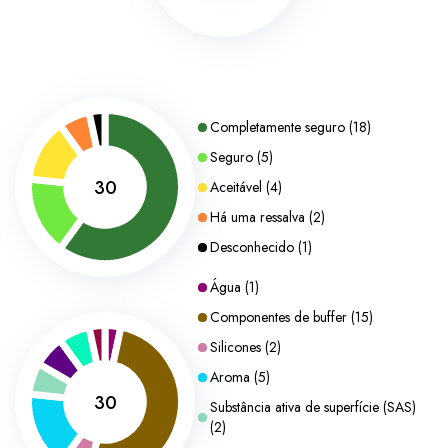
Completamente seguro
(
18
)
Seguro
(
5
)
30
Aceitável
(
4
)
Há uma ressalva
(
2
)
Desconhecido
(
1
)
Água
(
1
)
Componentes de buffer
(
15
)
Silicones
(
2
)
Aroma
(
5
)
30
Substância ativa de superfície (SAS)
(
2
)