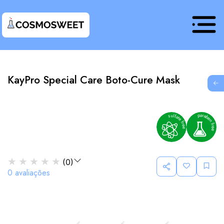
KayPro Special Care Boto-Cure Mask
G
★
★
★
★
★
(
0
)
0
avaliações