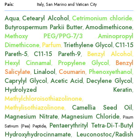
País
:
Italy, San Marino and Vatican City
Aqua
Cetearyl Alcohol
Cetrimonium chloride
,
,
,
Butyrospermum Parkii Butter
Amodimethicone
,
,
Methoxy PEG/PPG-7/3 Aminopropyl
Dimethicone
Parfum
Triethylene Glycol
C11-15
,
,
,
Pareth-5
C11-15 Pareth-9
Benzyl Alcohol
,
,
,
Hexyl Cinnamal
Propylene Glycol
Benzyl
,
,
Salicylate
Linalool
Coumarin
Phenoxyethanol
,
,
,
,
Caprylyl Glycol
Acetic Acid
Decylene Glycol
,
,
,
Hydrolyzed Keratin
,
Methylchloroisothiazolinone
,
Methylisothiazolinone
Camellia Seed Oil
,
,
Magnesium Nitrate
Magnesium Chloride
,
,
Pisum
Pentaerythrityl Tetra-Di-T-Butyl
Sativum (Pea) Peptide
,
Hydroxyhydrocinnamate
Leuconostoc/Radish
,