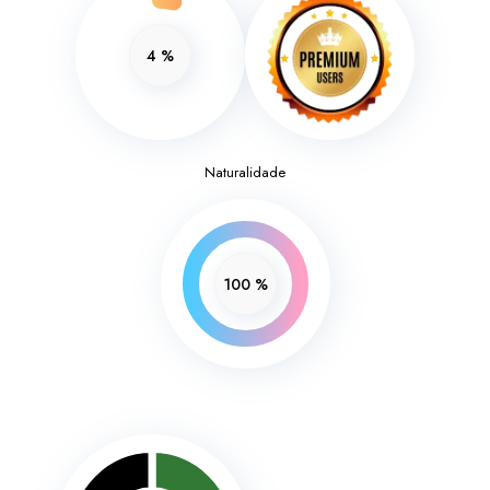
4
%
Naturalidade
100
%