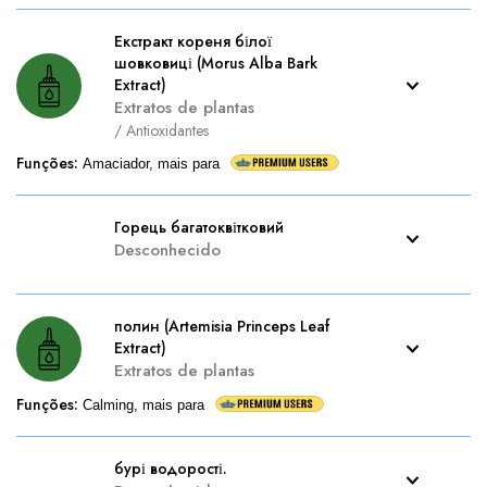
Екстракт кореня білої
шовковиці (Morus Alba Bark
Extract)
Extratos de plantas
/
Antioxidantes
Funções
:
Amaciador, mais para
Горець багатоквітковий
Desconhecido
полин (Artemisia Princeps Leaf
Extract)
Extratos de plantas
Funções
:
Calming, mais para
бурі водорості.