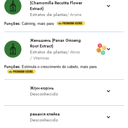
(Chamomilla Recutita Flower
Extract)
Extratos de plantas
/
Aroma
Funções
:
Calming, mais para
Женьшень (Panax Ginseng
Root Extract)
Extratos de plantas
/
Ativos
/
Vitaminas
Funções
:
Estimula o crescimento do cabelo, mais para
Жгун-корінь
Desconhecido
реманія клейка
Desconhecido