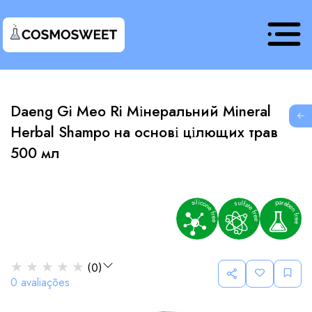
Daeng Gi Meo Ri Мінеральний Mineral
G
Herbal Shampo на основі цілющих трав
500 мл
★
★
★
★
★
(
0
)
0
avaliações