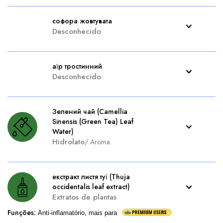
софора жовтувата
Desconhecido
аїр тростинний
Desconhecido
Зелений чай (Camellia
Sinensis (Green Tea) Leaf
Water)
Hidrolato
/
Aroma
екстракт листя туї (Thuja
occidentalis leaf extract)
Extratos de plantas
Funções
:
Anti-inflamatório, mais para