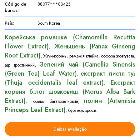
Código de
88077***83423
barras
:
País
:
South Korea
Корейська ромашка (Chamomilla Recutita
Flower Extract)
Женьшень (Panax Ginseng
,
Root Extract)
,
Жгун-корінь
,
реманія клейка
,
софора жовтувата
,
Зелений чай (Camellia Sinensis
аїр тростинний
,
(Green Tea) Leaf Water)
екстракт листя туї
,
(Thuja occidentalis leaf extract)
Екстракт
,
кореня білої шовковиці (Morus Alba Bark
Extract)
полин (Artemisia
,
Горець багатоквітковий
,
Princeps Leaf Extract)
,
бурі водорості.
Deixar avaliação