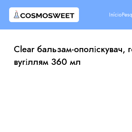
Início
Pesq
Clear бальзам-ополіскувач, 
вугіллям 360 мл