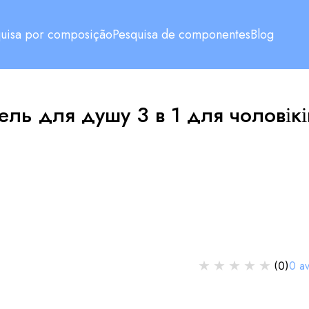
uisa por composição
Pesquisa de componentes
Blog
гель для душу 3 в 1 для чолові
★
★
★
★
★
0
av
(
0
)