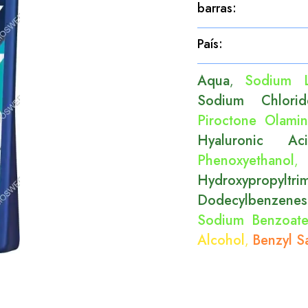
barras
:
País
:
Aqua
Sodium L
,
Sodium Chlorid
Piroctone Olami
Hyaluronic Ac
Phenoxyethanol
Hydroxypropyltr
Dodecylbenzenes
Sodium Benzoat
Alcohol
Benzyl Sa
,