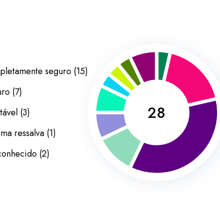
letamente seguro
(
15
)
uro
(
7
)
28
tável
(
3
)
ma ressalva
(
1
)
conhecido
(
2
)