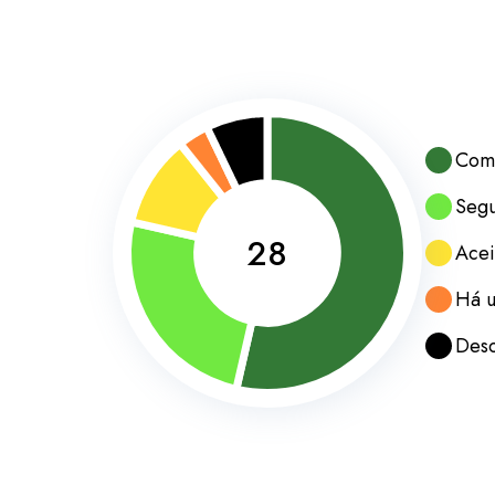
Comp
Seg
28
Acei
Há u
Des