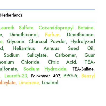
Netherlands
aureth Sulfate
Cocamidopropyl Betaine
,
,
e
Dimethiconol
Parfum
Dimethicone
,
,
,
,
ne
Glycerin
Charcoal Powder
Hydrolyzed
,
,
,
id
Helianthus Annuus Seed Oil
,
,
Sodium Salicylate
Carbomer
Guar
,
,
,
imonium Chloride
Citric Acid
TEA-
,
,
ulfonate
Sodium Hydroxide
,
,
TEA-Sulfate
,
e
Laureth-23
PPG-6
Benzyl
,
,
Poloxamer 407
,
,
licylate
Limonene
Linalool
,
,