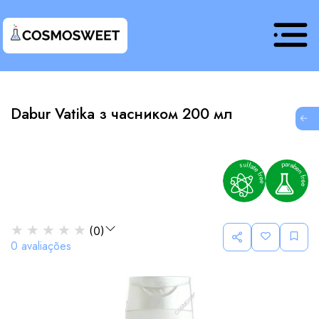
Dabur Vatika з часником 200 мл
G
★
★
★
★
★
(
0
)
0
avaliações