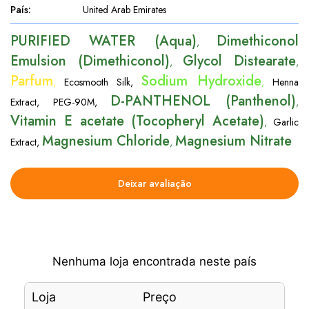
País
:
United Arab Emirates
PURIFIED WATER (Aqua)
Dimethiconol
,
Emulsion (Dimethiconol)
Glycol Distearate
,
,
Parfum
Sodium Hydroxide
,
Ecosmooth Silk
,
,
Henna
D-PANTHENOL (Panthenol)
Extract
,
PEG-90M
,
,
Vitamin E acetate (Tocopheryl Acetate)
,
Garlic
Magnesium Chloride
Magnesium Nitrate
Extract
,
,
Deixar avaliação
Nenhuma loja encontrada neste país
Loja
Preço