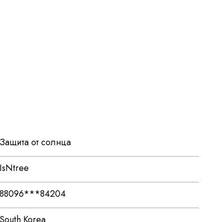
Защита от солнца
IsNtree
88096***84204
South Korea