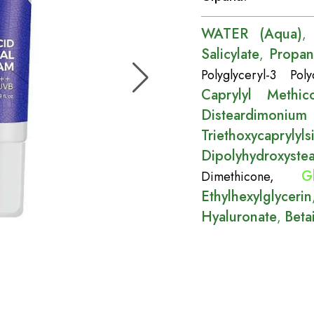
WATER (Aqua)
Salicylate
Propan
,
Polyglyceryl-3 Poly
Caprylyl Methic
Disteardimoniu
Triethoxycaprylyls
Dipolyhydroxystea
G
Dimethicone
,
Ethylhexylglycerin
Hyaluronate
Beta
,