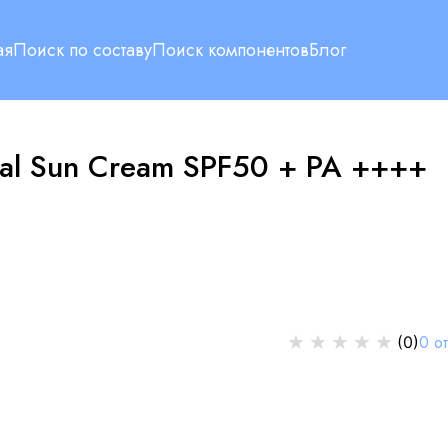
ая
Поиск по составу
Поиск компонентов
Блог
ural Sun Cream SPF50 + PA ++++
★
★
★
★
★
0
о
(
0
)