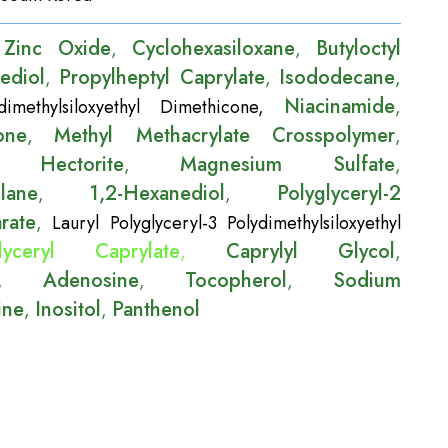
Zinc Oxide
Cyclohexasiloxane
Butyloctyl
,
,
,
ediol
Propylheptyl Caprylate
Isododecane
,
,
,
Niacinamide
dimethylsiloxyethyl Dimethicone
,
,
one
Methyl Methacrylate Crosspolymer
,
,
m Hectorite
Magnesium Sulfate
,
,
ilane
1,2-Hexanediol
Polyglyceryl-2
,
,
rate
,
Lauryl Polyglyceryl-3 Polydimethylsiloxyethyl
lyceryl Caprylate
Caprylyl Glycol
,
,
Adenosine
Tocopherol
Sodium
,
,
,
ine
Inositol
Panthenol
,
,