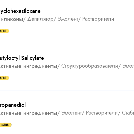
yclohexasiloxane
иликоны
/
Депилятор
/
Эмолент
/
Растворители
utyloctyl Salicylate
ктивные ингредиенты
/
Структурообразователи
/
Эмол
ropanediol
ктивные ингредиенты
/
Эмолент
/
Растворители
/
Стаб