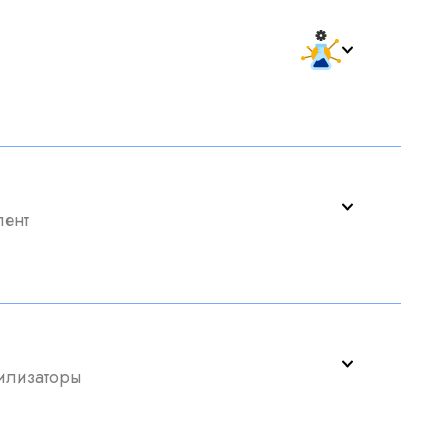
ент
илизаторы