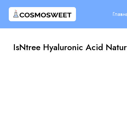
Главн
IsNtree Hyaluronic Acid Nat