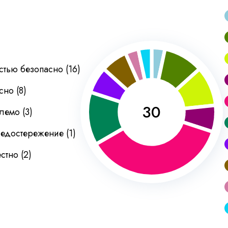
тью безопасно
(
16
)
сно
(
8
)
30
лемо
(
3
)
редостережение
(
1
)
стно
(
2
)