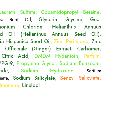
aureth Sulfate
Cocamidopropyl Betaine
,
,
Glycerin
Glycine
Guar
ica Root Oil
,
,
,
imonium Chloride
Helianthus Annuus
,
ed Oil (Helianthus Annuus Seed Oil)
,
via Hispanica Seed Oil
Zinc Pyrithione
Zinc
,
,
r Officinale (Ginger) Extract
Carbomer
,
,
Citric Acid
DMDM Hydantoin
Parfum
,
,
,
,
PPG-9
Propylene Glycol
Sodium Benzoate
,
,
,
ide
Sodium Hydroxide
,
,
Sodium
Sodium Salicylate
Benzyl Salicylate
nate
,
,
,
imonene
Linalool
,