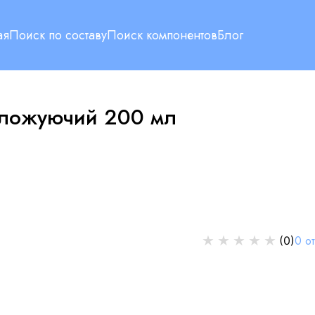
ая
Поиск по составу
Поиск компонентов
Блог
воложуючий 200 мл
★
★
★
★
★
0
о
(
0
)