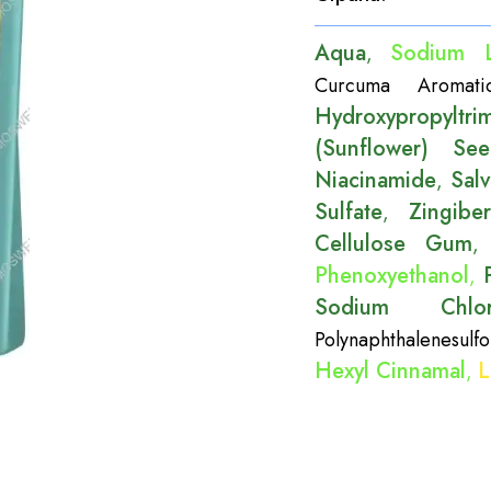
Aqua
Sodium L
,
Curcuma Aromat
Hydroxypropyltr
(Sunflower) Se
Niacinamide
Sal
,
Sulfate
Zingibe
,
Cellulose Gum
Phenoxyethanol
,
Sodium Chlor
Polynaphthalenesulfo
Hexyl Cinnamal
L
,