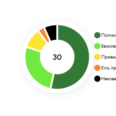
Полнос
Безопа
30
Прием
Есть п
Неизве