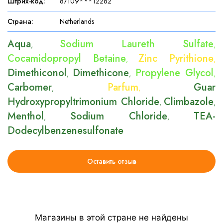
Штрих-код
:
87109***12282
Страна
:
Netherlands
Aqua
Sodium Laureth Sulfate
,
,
Cocamidopropyl Betaine
Zinc Pyrithione
,
,
Dimethiconol
Dimethicone
Propylene Glycol
,
,
,
Carbomer
Parfum
Guar
,
,
Hydroxypropyltrimonium Chloride
Climbazole
,
,
Menthol
Sodium Chloride
TEA-
,
,
Dodecylbenzenesulfonate
Оставить отзыв
Магазины в этой стране не найдены