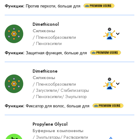
Функции
:
Против перхоти, больше для
Dimethiconol
Силиконы
/
Пленкообразователи
/
Пеногасители
Функции
:
Защитная функция, больше для
Dimethicone
Силиконы
/
Пленкообразователи
/
Загустители
/
Стабилизаторы
/
Пеногасители
/
Эмульгатор
Функции
:
Фиксатор для волос, больше для
Propylene Glycol
Буферные компоненты
/
Эмульгаторы
/
Растворители