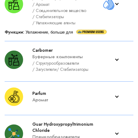
/
Аромат
/
Соединительное вещество
/
Стабилизаторы
/
Увлажняющие агенты
Функции
:
Увлажнение, больше для
Carbomer
Буферные компоненты
/
Структурообразователи
/
Загустители
/
Стабилизаторы
Parfum
Аромат
Guar Hydroxypropyltrimonium
Chloride
Пленкообразователи