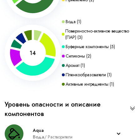
Вода
(
1
)
Поверхностно-активное вещество
(ПАР)
(
3
)
Буферные компоненты
(
5
)
14
Силиконы
(
2
)
Аромат
(
1
)
Пленкообразователи
(
1
)
Активные ингредиенты
(
1
)
Уровень опасности и описание
компонентов
Aqua
Вода
/
Растворители