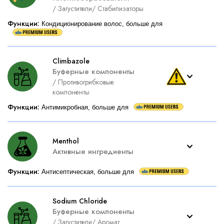
/
Загустители
/
Стабилизаторы
Функции
:
Кондиционирование волос, больше для
Climbazole
Буферные компоненты
/
Противогрибковые
компоненты
Функции
:
Антимикробная, больше для
Menthol
Активные ингредиенты
Функции
:
Антисептическая, больше для
Sodium Chloride
Буферные компоненты
/
Загустители
/
Аромат