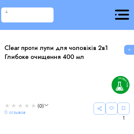
Clear проти лупи для чоловіків 2в1
G
Глибоке очищення 400 мл
★
★
★
★
★
(
0
)
0
отзывов
1