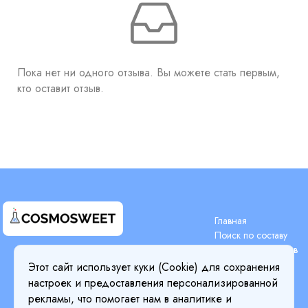
Пока нет ни одного отзыва. Вы можете стать первым,
кто оставит отзыв.
Главная
Поиск по составу
Поиск компонентов
Terms & Conditions
Блог
Этот сайт использует куки (Cookie) для сохранения
Privacy Policy
Цены
настроек и предоставления персонализированной
Детали оплаты
Cookie Policy
рекламы, что помогает нам в аналитике и
О нас