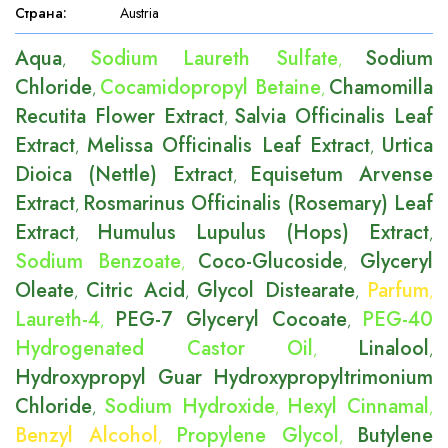
Страна
:
Austria
Aqua
Sodium Laureth Sulfate
Sodium
,
,
Chloride
Cocamidopropyl Betaine
Chamomilla
,
,
Recutita Flower Extract
Salvia Officinalis Leaf
,
Extract
Melissa Officinalis Leaf Extract
Urtica
,
,
Dioica (Nettle) Extract
Equisetum Arvense
,
Extract
Rosmarinus Officinalis (Rosemary) Leaf
,
Extract
Humulus Lupulus (Hops) Extract
,
,
Sodium Benzoate
Coco-Glucoside
Glyceryl
,
,
Oleate
Citric Acid
Glycol Distearate
Parfum
,
,
,
,
Laureth-4
PEG-7 Glyceryl Cocoate
PEG-40
,
,
Hydrogenated Castor Oil
Linalool
,
,
Hydroxypropyl Guar Hydroxypropyltrimonium
Chloride
Sodium Hydroxide
Hexyl Cinnamal
,
,
,
Benzyl Alcohol
Propylene Glycol
Butylene
,
,