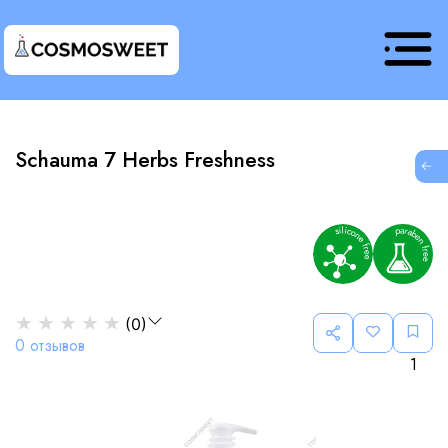
Schauma 7 Herbs Freshness
G
★
★
★
★
★
(
0
)
0
отзывов
1