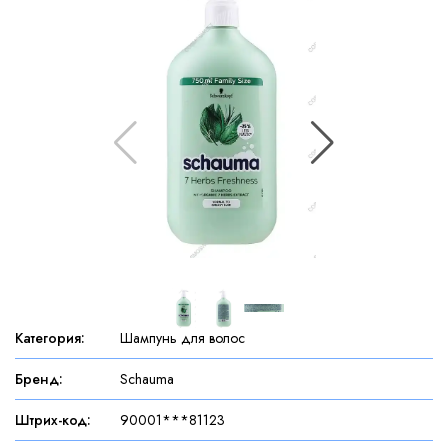
Категория
:
Шампунь для волос
Бренд
:
Schauma
Штрих-код
:
90001***81123