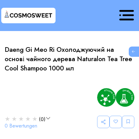
Daeng Gi Meo Ri Охолоджуючий на
G
основі чайного дерева Naturalon Tea Tree
Cool Shampoo 1000 мл
★
★
★
★
★
(
0
)
0
Bewertungen