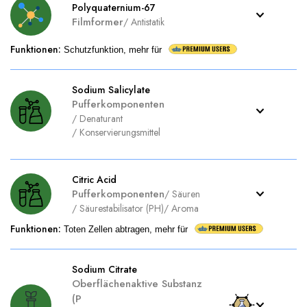
Polyquaternium-67
Filmformer
/
Antistatik
Funktionen
:
Schutzfunktion, mehr für
Sodium Salicylate
Pufferkomponenten
/
Denaturant
/
Konservierungsmittel
Citric Acid
Pufferkomponenten
/
Säuren
/
Säurestabilisator (PH)
/
Aroma
Funktionen
:
Toten Zellen abtragen, mehr für
Sodium Citrate
Oberflächenaktive Substanz
(P