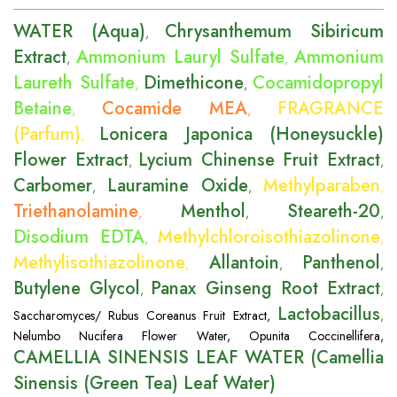
WATER (Aqua)
Chrysanthemum Sibiricum
,
Extract
Ammonium Lauryl Sulfate
Ammonium
,
,
Laureth Sulfate
Dimethicone
Cocamidopropyl
,
,
Betaine
Cocamide MEA
FRAGRANCE
,
,
(Parfum)
Lonicera Japonica (Honeysuckle)
,
Flower Extract
Lycium Chinense Fruit Extract
,
,
Carbomer
Lauramine Oxide
Methylparaben
,
,
,
Triethanolamine
Menthol
Steareth-20
,
,
,
Disodium EDTA
Methylchloroisothiazolinone
,
,
Methylisothiazolinone
Allantoin
Panthenol
,
,
,
Butylene Glycol
Panax Ginseng Root Extract
,
,
Lactobacillus
Saccharomyces/ Rubus Coreanus Fruit Extract
,
,
Nelumbo Nucifera Flower Water
,
Opunita Coccinellifera
,
CAMELLIA SINENSIS LEAF WATER (Camellia
Sinensis (Green Tea) Leaf Water)