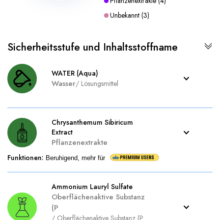
Pflanzenextrakte
(
4
)
Unbekannt
(
3
)
Sicherheitsstufe und Inhaltsstoffname
WATER (Aqua)
Wasser
/
Lösungsmittel
Chrysanthemum Sibiricum
Extract
Pflanzenextrakte
Funktionen
:
Beruhigend, mehr für
Ammonium Lauryl Sulfate
Oberflächenaktive Substanz
(P
/
Oberflächenaktive Substanz (P