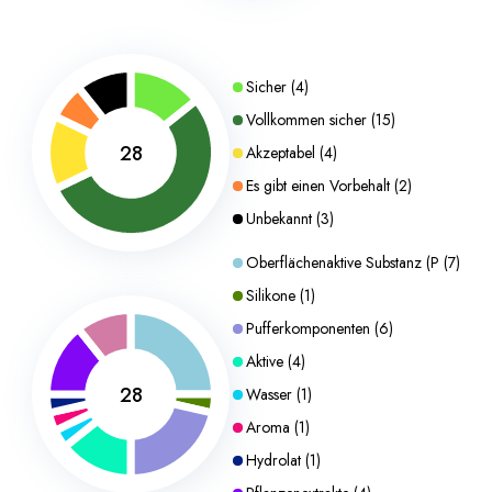
Sicher
(
4
)
Vollkommen sicher
(
15
)
28
Akzeptabel
(
4
)
Es gibt einen Vorbehalt
(
2
)
Unbekannt
(
3
)
Oberflächenaktive Substanz (P
(
7
)
Silikone
(
1
)
Pufferkomponenten
(
6
)
Aktive
(
4
)
28
Wasser
(
1
)
Aroma
(
1
)
Hydrolat
(
1
)