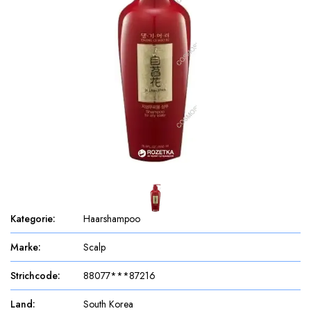
Kategorie
:
Haarshampoo
Marke
:
Scalp
Strichcode
:
88077***87216
Land
:
South Korea