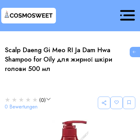
Scalp Daeng Gi Meo RI Ja Dam Hwa
G
Shampoo for Oily для жирної шкіри
голови 500 мл
★
★
★
★
★
(
0
)
0
Bewertungen