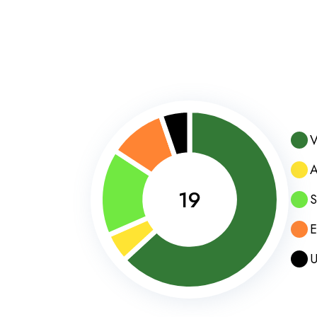
V
A
19
S
E
U