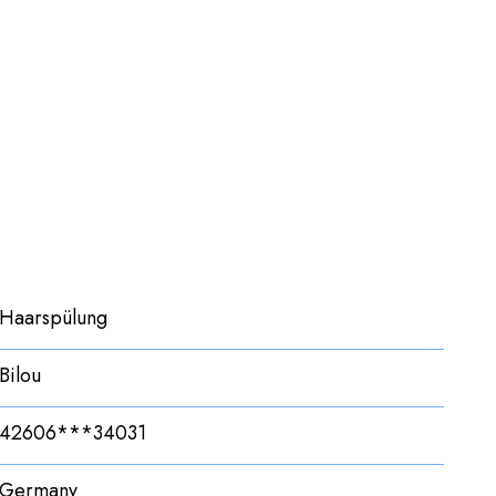
Haarspülung
Bilou
42606***34031
Germany