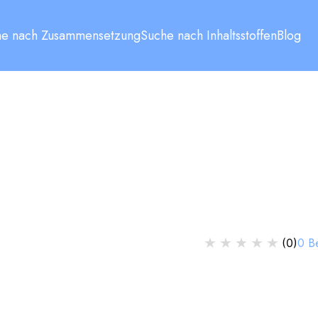
he nach Zusammensetzung
Suche nach Inhaltsstoffen
Blog
★
★
★
★
★
0
B
(
0
)