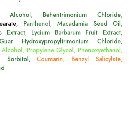
yl Alcohol
Behentrimonium Chloride
,
,
earate
Panthenol
Macadamia Seed Oil
,
,
,
s Extract
Lycium Barbarum Fruit Extract
,
,
Guar Hydroxypropyltrimonium Chloride
,
 Alcohol
Propylene Glycol
Phenoxyethanol
,
,
,
Sorbitol
Coumarin
Benzyl Salicylate
,
,
,
,
id