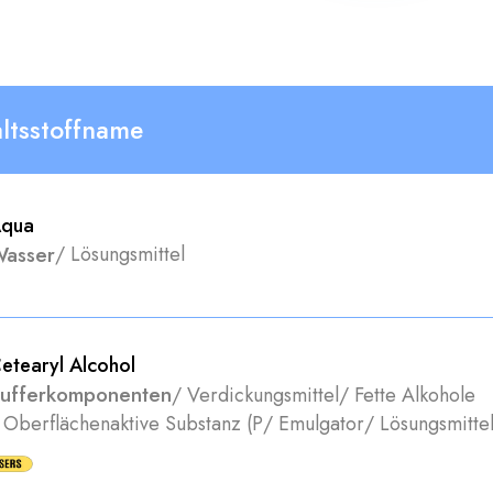
altsstoffname
qua
asser
/
Lösungsmittel
etearyl Alcohol
ufferkomponenten
/
Verdickungsmittel
/
Fette Alkohole
/
Oberflächenaktive Substanz (P
/
Emulgator
/
Lösungsmitte