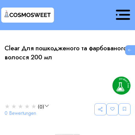
Clear Для пошкодженого та фарбованого
G
волосся 200 мл
★
★
★
★
★
(
0
)
0
Bewertungen