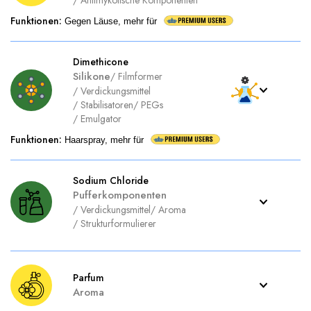
/
Antimykotische Komponenten
Funktionen
:
Gegen Läuse, mehr für
Dimethicone
Silikone
/
Filmformer
/
Verdickungsmittel
/
Stabilisatoren
/
PEGs
/
Emulgator
Funktionen
:
Haarspray, mehr für
Sodium Chloride
Pufferkomponenten
/
Verdickungsmittel
/
Aroma
/
Strukturformulierer
Parfum
Aroma