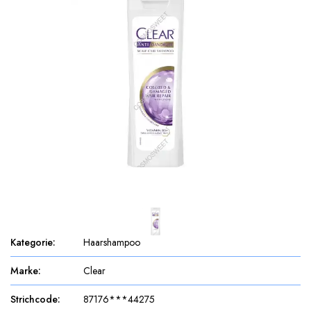
Kategorie
:
Haarshampoo
Marke
:
Clear
Strichcode
:
87176***44275