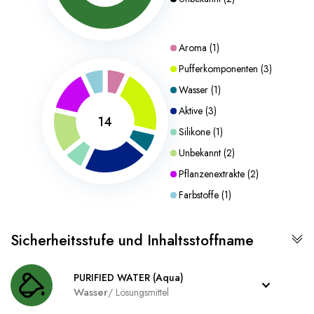
Aroma
(
1
)
Pufferkomponenten
(
3
)
Wasser
(
1
)
Aktive
(
3
)
14
Silikone
(
1
)
Unbekannt
(
2
)
Pflanzenextrakte
(
2
)
Farbstoffe
(
1
)
Sicherheitsstufe und Inhaltsstoffname
PURIFIED WATER (Aqua)
Wasser
/
Lösungsmittel