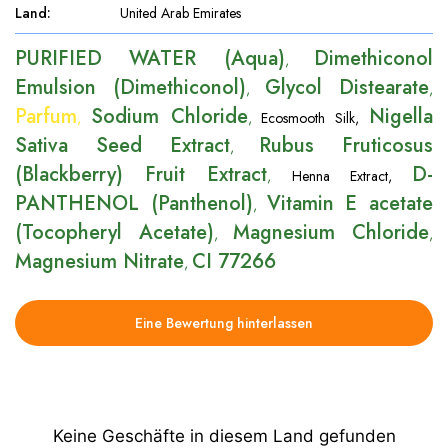
Land
:
United Arab Emirates
PURIFIED WATER (Aqua)
Dimethiconol
,
Emulsion (Dimethiconol)
Glycol Distearate
,
,
Parfum
Sodium Chloride
Nigella
,
,
Ecosmooth Silk
,
Sativa Seed Extract
Rubus Fruticosus
,
(Blackberry) Fruit Extract
D-
,
Henna Extract
,
PANTHENOL (Panthenol)
Vitamin E acetate
,
(Tocopheryl Acetate)
Magnesium Chloride
,
,
Magnesium Nitrate
CI 77266
,
Eine Bewertung hinterlassen
Keine Geschäfte in diesem Land gefunden