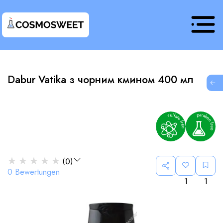
Dabur Vatika з чорним кмином 400 мл
G
★
★
★
★
★
(
0
)
0
Bewertungen
1
1