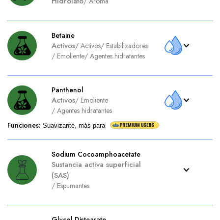
Hidrolato
/
Aroma
Betaine
Activos
/
Activos
/
Estabilizadores
/
Emoliente
/
Agentes hidratantes
Panthenol
Activos
/
Emoliente
/
Agentes hidratantes
Funciones
:
Suavizante, más para
Sodium Cocoamphoacetate
Sustancia activa superficial
(SAS)
/
Espumantes
Glycol Distearate