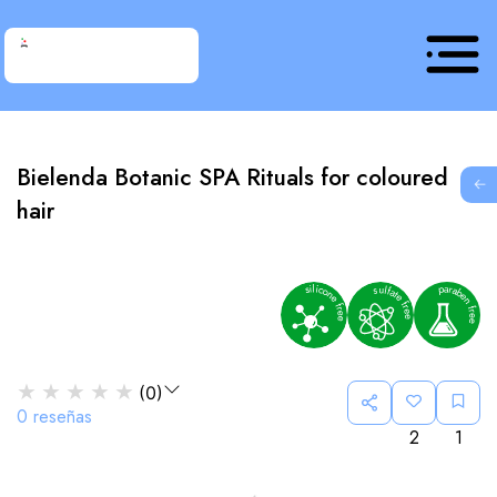
Bielenda Botanic SPA Rituals for coloured
G
hair
★
★
★
★
★
(
0
)
0
reseñas
2
1