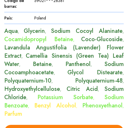
Código de
59021***28381
barras
:
País
:
Poland
Aqua
Glycerin
Sodium Cocoyl Alaninate
,
,
,
Cocamidopropyl Betaine
Coco-Glucoside
,
,
Lavandula Angustifolia (Lavender) Flower
Extract
Camellia Sinensis (Green Tea) Leaf
,
Water
Betaine
Panthenol
Sodium
,
,
,
Cocoamphoacetate
Glycol Distearate
,
,
Polyquaternium-10
Polyquaternium-48
,
,
Hydroxyethylcellulose
Citric Acid
Sodium
,
,
Chloride
Potassium Sorbate
Sodium
,
,
Benzoate
Benzyl Alcohol
Phenoxyethanol
,
,
,
Parfum