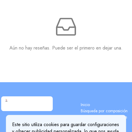
Aún no hay reseñas. Puede ser el primero en dejar una.
Inicio
Búsqueda por composición
Búsqueda de componentes
Terms & Conditions
Blog
Este sitio utiliza cookies para guardar configuraciones
Privacy Policy
Precios
y ofrecer publicidad personalizada, lo que nos ayuda