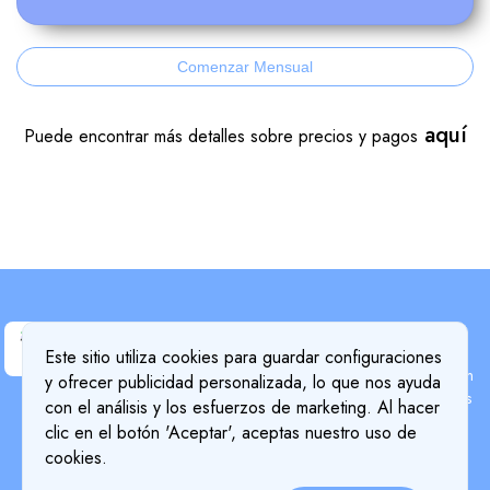
Comenzar Mensual
aquí
Puede encontrar más detalles sobre precios y pagos
Inicio
Este sitio utiliza cookies para guardar configuraciones
Búsqueda por composición
y ofrecer publicidad personalizada, lo que nos ayuda
Búsqueda de componentes
Terms & Conditions
con el análisis y los esfuerzos de marketing. Al hacer
Blog
clic en el botón 'Aceptar', aceptas nuestro uso de
Privacy Policy
Precios
cookies.
Detalles de pago
Cookie Policy
Sobre nosotros