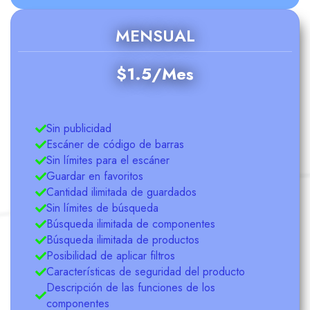
MENSUAL
$1.5/Mes
Sin publicidad
Escáner de código de barras
Sin límites para el escáner
Guardar en favoritos
Cantidad ilimitada de guardados
Sin límites de búsqueda
Búsqueda ilimitada de componentes
Búsqueda ilimitada de productos
Posibilidad de aplicar filtros
Características de seguridad del producto
Descripción de las funciones de los
componentes