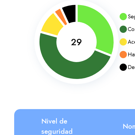
Se
Co
29
Ac
Ha
De
Nivel de
Nom
seguridad