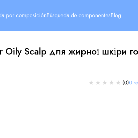
da por composición
Búsqueda de componentes
Blog
r Oily Scalp для жирної шкіри г
★
★
★
★
★
0
r
(
0
)