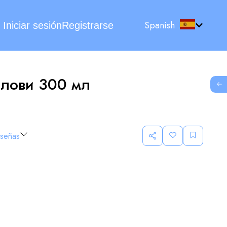
Spanish
Iniciar sesión
Registrarse
олови 300 мл
G
eseñas