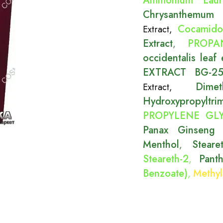
Ammonium Laure
Chrysanthemum S
Cocamido
Extract
,
Extract
PROPAN
,
occidentalis leaf 
EXTRACT BG-25 
Dimet
Extract
,
Hydroxypropyltr
PROPYLENE GLYC
Panax Ginseng 
Menthol
Steare
,
Steareth-2
Pant
,
Benzoate)
Methyl
,