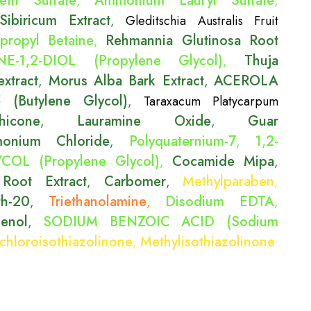
th Sulfate
Ammonium Lauryl Sulfate
,
,
ibiricum Extract
,
Gleditschia Australis Fruit
propyl Betaine
Rehmannia Glutinosa Root
,
E-1,2-DIOL (Propylene Glycol)
Thuja
,
extract
Morus Alba Bark Extract
ACEROLA
,
,
(Butylene Glycol)
,
Taraxacum Platycarpum
hicone
Lauramine Oxide
Guar
,
,
imonium Chloride
Polyquaternium-7
1,2-
,
,
OL (Propylene Glycol)
Cocamide Mipa
,
,
Root Extract
Carbomer
Methylparaben
,
,
,
th-20
Triethanolamine
Disodium EDTA
,
,
,
henol
SODIUM BENZOIC ACID (Sodium
,
chloroisothiazolinone
Methylisothiazolinone
,