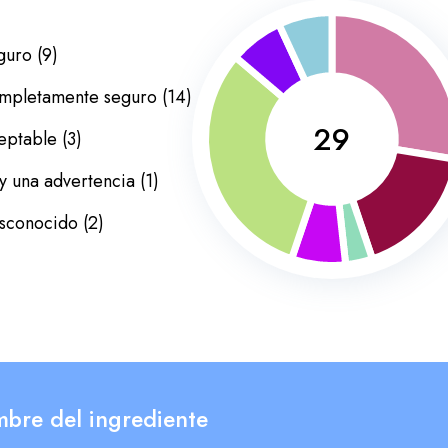
guro
(
9
)
mpletamente seguro
(
14
)
29
eptable
(
3
)
y una advertencia
(
1
)
sconocido
(
2
)
bre del ingrediente