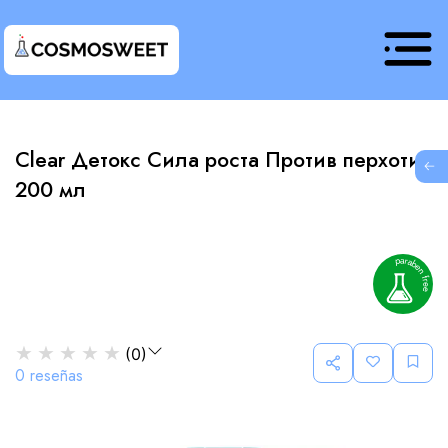
Clear Детокс Сила роста Против перхоти
G
200 мл
★
★
★
★
★
(
0
)
0
reseñas