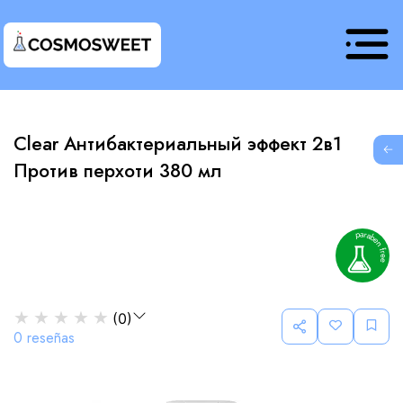
Clear Антибактериальный эффект 2в1
G
Против перхоти 380 мл
★
★
★
★
★
(
0
)
0
reseñas