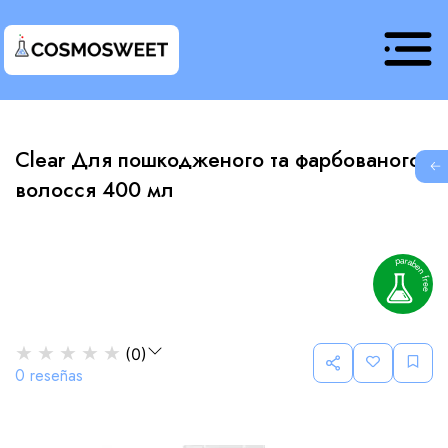
Clear Для пошкодженого та фарбованого
G
волосся 400 мл
★
★
★
★
★
(
0
)
0
reseñas