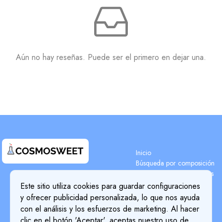
Aún no hay reseñas. Puede ser el primero en dejar una.
Inicio
Búsqueda por composición
Búsqueda de componentes
Terms & Conditions
Blog
Este sitio utiliza cookies para guardar configuraciones
Privacy Policy
Precios
y ofrecer publicidad personalizada, lo que nos ayuda
Detalles de pago
Cookie Policy
con el análisis y los esfuerzos de marketing. Al hacer
Sobre nosotros
clic en el botón 'Aceptar', aceptas nuestro uso de
Return & Refund Policy