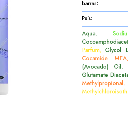
barras
:
País
:
Aqua
Sod
,
Cocoamphodiacet
Parfum
Glycol D
,
Cocamide MEA
(Avocado) Oil
Glutamate Diacet
Methylpropional
Methylchloroisoth