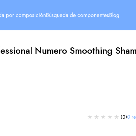
da por composición
Búsqueda de componentes
Blog
ofessional Numero Smoothing Sha
★
★
★
★
★
0
r
(
0
)