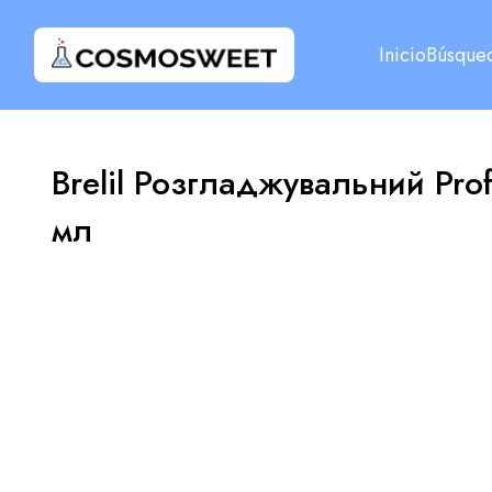
Inicio
Búsque
Brelil Розгладжувальний Pr
мл