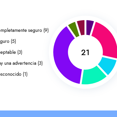
mpletamente seguro
(
9
)
guro
(
5
)
21
eptable
(
3
)
y una advertencia
(
3
)
sconocido
(
1
)