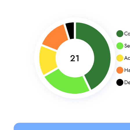
Co
Se
21
Ac
Ha
De