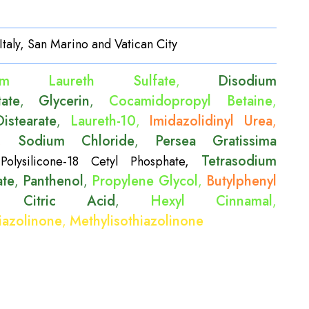
Italy, San Marino and Vatican City
ium Laureth Sulfate
Disodium
,
ate
Glycerin
Cocamidopropyl Betaine
,
,
,
istearate
Laureth-10
Imidazolidinyl Urea
,
,
,
Sodium Chloride
Persea Gratissima
,
,
Tetrasodium
,
Polysilicone-18 Cetyl Phosphate
,
ate
Panthenol
Propylene Glycol
Butylphenyl
,
,
,
Citric Acid
Hexyl Cinnamal
,
,
,
iazolinone
Methylisothiazolinone
,