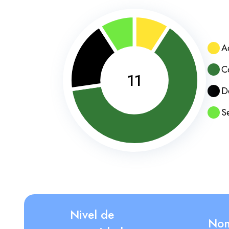
A
C
11
D
S
Nivel de
Nom