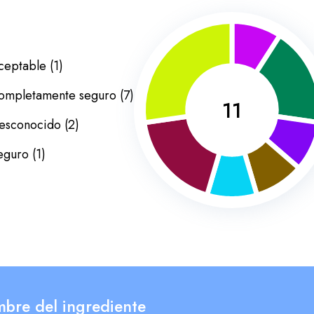
ceptable
(
1
)
ompletamente seguro
(
7
)
11
esconocido
(
2
)
eguro
(
1
)
bre del ingrediente