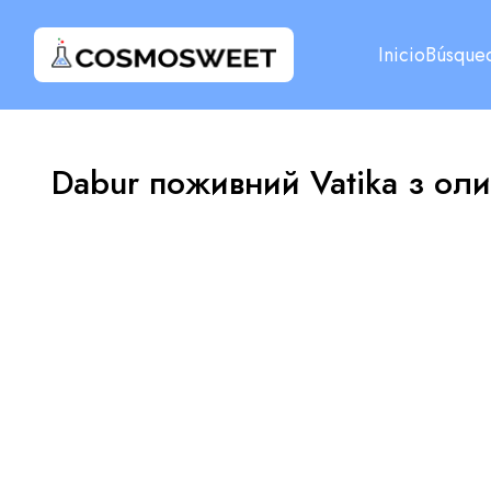
Inicio
Búsque
Dabur поживний Vatika з ол