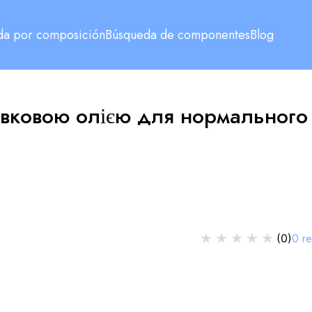
da por composición
Búsqueda de componentes
Blog
ивковою олією для нормального
★
★
★
★
★
0
r
(
0
)