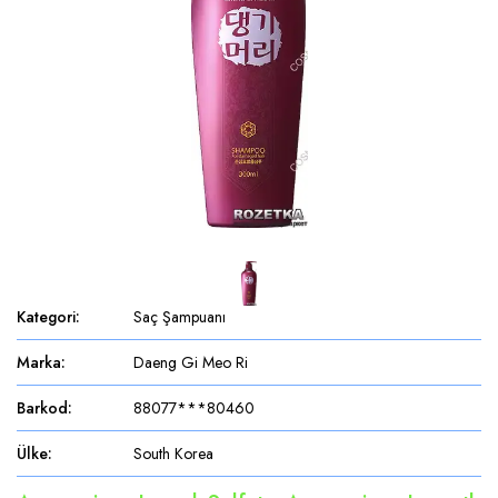
Kategori
:
Saç Şampuanı
Marka
:
Daeng Gi Meo Ri
Barkod
:
88077***80460
Ülke
:
South Korea