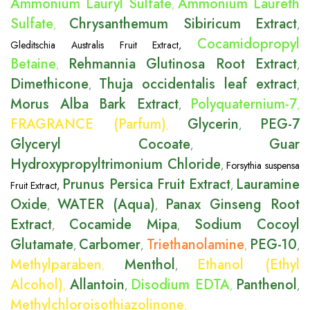
Ammonium Lauryl Sulfate
Ammonium Laureth
,
Sulfate
Chrysanthemum Sibiricum Extract
,
,
Cocamidopropyl
Gleditschia Australis Fruit Extract
,
Betaine
Rehmannia Glutinosa Root Extract
,
,
Dimethicone
Thuja occidentalis leaf extract
,
,
Morus Alba Bark Extract
Polyquaternium-7
,
,
FRAGRANCE (Parfum)
Glycerin
PEG-7
,
,
Glyceryl Cocoate
Guar
,
Hydroxypropyltrimonium Chloride
,
Forsythia suspensa
Prunus Persica Fruit Extract
Lauramine
Fruit Extract
,
,
Oxide
WATER (Aqua)
Panax Ginseng Root
,
,
Extract
Cocamide Mipa
Sodium Cocoyl
,
,
Glutamate
Carbomer
Triethanolamine
PEG-10
,
,
,
,
Methylparaben
Menthol
Ethanol (Ethyl
,
,
Alcohol)
Allantoin
Disodium EDTA
Panthenol
,
,
,
,
Methylchloroisothiazolinone
,