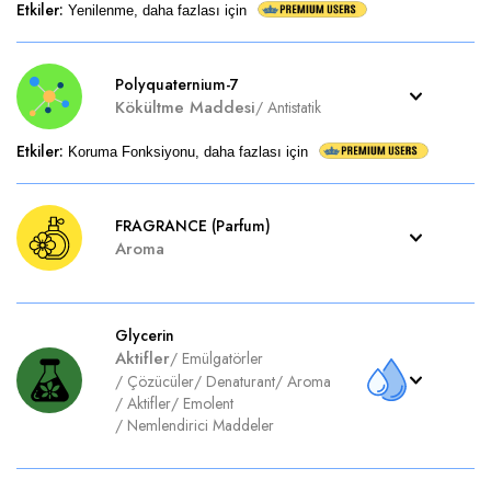
Etkiler
:
Yenilenme, daha fazlası için
Polyquaternium-7
Kökültme Maddesi
/
Antistatik
Etkiler
:
Koruma Fonksiyonu, daha fazlası için
FRAGRANCE (Parfum)
Aroma
Glycerin
Aktifler
/
Emülgatörler
/
Çözücüler
/
Denaturant
/
Aroma
/
Aktifler
/
Emolent
/
Nemlendirici Maddeler