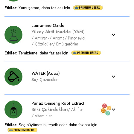
Etkiler
:
Yumuşatma, daha fazlası için
Lauramine Oxide
Yüzey Aktif Madde (YAM)
/
Antistatik
/
Aroma
/
Pınötleyici
/
Çözücüler
/
Emülgatörler
Etkiler
:
Temizleme, daha fazlası için
WATER (Aqua)
Su
/
Çözücüler
Panax Ginseng Root Extract
Bitki Çekirdekleri
/
Aktifler
/
Vitaminler
Etkiler
:
Saç büyümesini teşvik eder, daha fazlası için