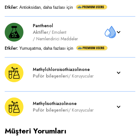
Etkiler
:
Antioksidan, daha fazlası için
Panthenol
Aktifler
/
Emolent
/
Nemlendirici Maddeler
Etkiler
:
Yumuşatma, daha fazlası için
Methylchloroisothiazolinone
Puför bileşenleri
/
Koruyucular
Methylisothiazolinone
Puför bileşenleri
/
Koruyucular
Müşteri Yorumları