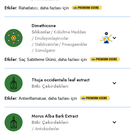
Etkiler
:
Rahatlatıcı, daha fazlası için
Dimethicone
Silikonlar
/
Kökültme Maddesi
/
Emülsiyonlaştırıcılar
/
Stabilizatörler
/
Pineogasnikler
/
Sömülgator
Etkiler
:
Saç Sabitleme Ürünü, daha fazlası için
Thuja occidentalis leaf extract
Bitki Çekirdekleri
Etkiler
:
Antienflamatuar, daha fazlası için
Morus Alba Bark Extract
Bitki Çekirdekleri
/
Antioksidanlar