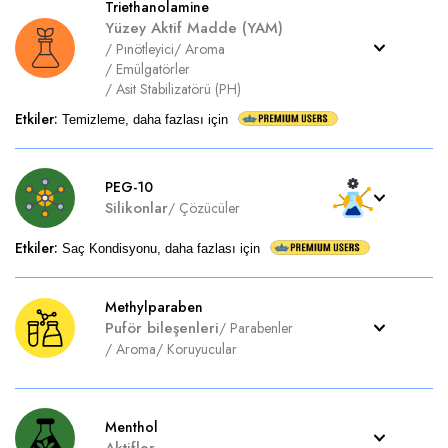
Triethanolamine
Yüzey Aktif Madde (YAM)
/
Pınötleyici
/
Aroma
/
Emülgatörler
/
Asit Stabilizatörü (PH)
Etkiler
:
Temizleme, daha fazlası için
PEG-10
Silikonlar
/
Çözücüler
Etkiler
:
Saç Kondisyonu, daha fazlası için
Methylparaben
Puför bileşenleri
/
Parabenler
/
Aroma
/
Koruyucular
Menthol