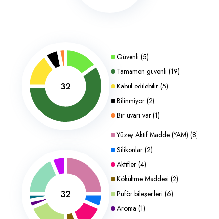
Güvenli
(
5
)
Tamamen güvenli
(
19
)
32
Kabul edilebilir
(
5
)
Bilinmiyor
(
2
)
Bir uyarı var
(
1
)
Yüzey Aktif Madde (YAM)
(
8
)
Silikonlar
(
2
)
Aktifler
(
4
)
Kökültme Maddesi
(
2
)
32
Puför bileşenleri
(
6
)
Aroma
(
1
)