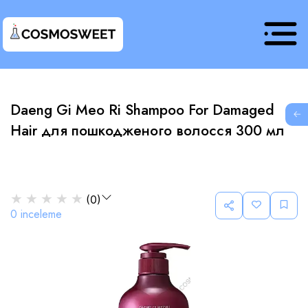
Daeng Gi Meo Ri Shampoo For Damaged
G
Hair для пошкодженого волосся 300 мл
★
★
★
★
★
(
0
)
0
inceleme