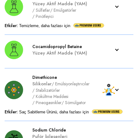
Yüzey Aktif Madde (YAM)
/
Sülfatlar
/
Emülgatörler
/
Pınötleyici
Etkiler
:
Temizleme, daha fazlası için
Cocamidopropyl Betaine
Yüzey Aktif Madde (YAM)
Dimethicone
Silikonlar
/
Emülsiyonlaştırıcılar
/
Stabilizatörler
/
Kökültme Maddesi
/
Pineogasnikler
/
Sömülgator
Etkiler
:
Saç Sabitleme Ürünü, daha fazlası için
Sodium Chloride
Puför bileşenleri