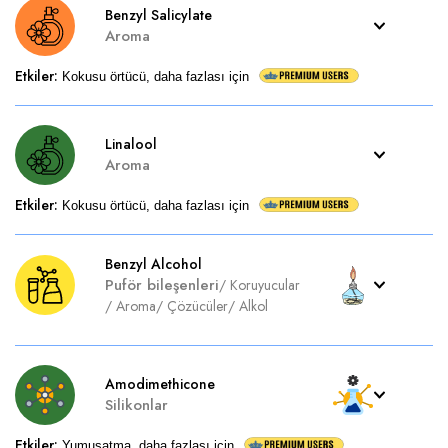
Benzyl Salicylate
Aroma
Etkiler
:
Kokusu örtücü, daha fazlası için
Linalool
Aroma
Etkiler
:
Kokusu örtücü, daha fazlası için
Benzyl Alcohol
Puför bileşenleri
/
Koruyucular
/
Aroma
/
Çözücüler
/
Alkol
Amodimethicone
Silikonlar
Etkiler
:
Yumuşatma, daha fazlası için