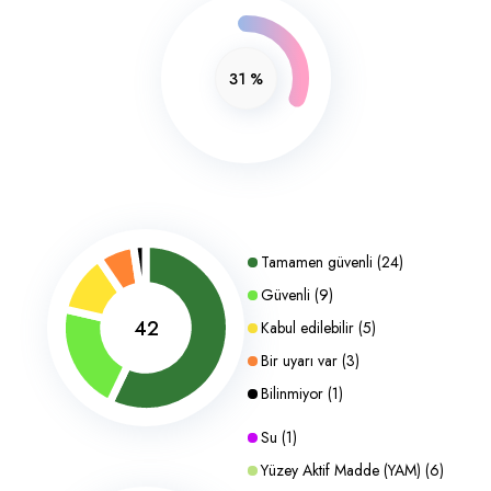
31
%
Tamamen güvenli
(
24
)
Güvenli
(
9
)
42
Kabul edilebilir
(
5
)
Bir uyarı var
(
3
)
Bilinmiyor
(
1
)
Su
(
1
)
Yüzey Aktif Madde (YAM)
(
6
)