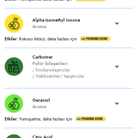
Alpha-Isomethyl Ionone
Aroma
Etkiler
:
Kokusu örtücü, daha fazlası için
Carbomer
Puför bileşenleri
/
Emülsiyonlaştırıcılar
/
Stabilizatörler
/
Yapıştırıcılar
Geraniol
Aroma
Etkiler
:
Yumuşatma, daha fazlası için
Citric Acid