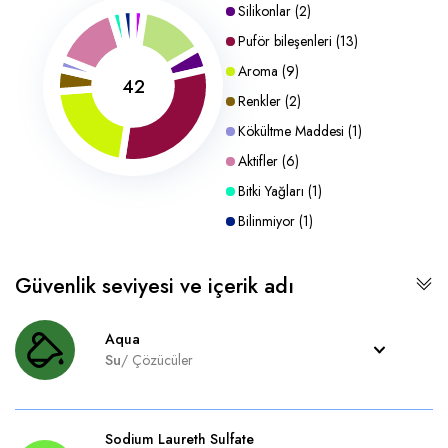
Silikonlar
(
2
)
Puför bileşenleri
(
13
)
Aroma
(
9
)
42
Renkler
(
2
)
Kökültme Maddesi
(
1
)
Aktifler
(
6
)
Bitki Yağları
(
1
)
Bilinmiyor
(
1
)
Güvenlik seviyesi ve içerik adı
Aqua
Su
/
Çözücüler
Sodium Laureth Sulfate