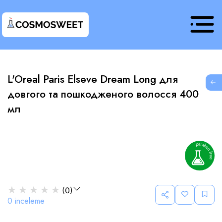
L'Oreal Paris Elseve Dream Long для
G
довгого та пошкодженого волосся 400
мл
★
★
★
★
★
(
0
)
0
inceleme