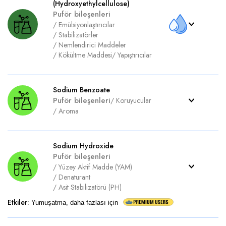
(Hydroxyethylcellulose)
Puför bileşenleri
/
Emülsiyonlaştırıcılar
/
Stabilizatörler
/
Nemlendirici Maddeler
/
Kökültme Maddesi
/
Yapıştırıcılar
Sodium Benzoate
Puför bileşenleri
/
Koruyucular
/
Aroma
Sodium Hydroxide
Puför bileşenleri
/
Yüzey Aktif Madde (YAM)
/
Denaturant
/
Asit Stabilizatörü (PH)
Etkiler
:
Yumuşatma, daha fazlası için