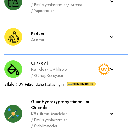
/
Emülsiyonlaştırıcılar
/
Aroma
/
Yapıştırıcılar
Parfum
Aroma
CI 77891
Renkler
/
UV-filtreler
/
Güneş Koruyucu
Etkiler
:
UV Filtre, daha fazlası için
Guar Hydroxypropyltrimonium
Chloride
Kökültme Maddesi
/
Emülsiyonlaştırıcılar
/
Stabilizatörler