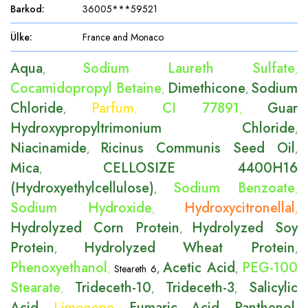
Barkod
:
36005***59521
Ülke
:
France and Monaco
Aqua
Sodium Laureth Sulfate
,
,
Cocamidopropyl Betaine
Dimethicone
Sodium
,
,
Chloride
Parfum
CI 77891
Guar
,
,
,
Hydroxypropyltrimonium Chloride
,
Niacinamide
Ricinus Communis Seed Oil
,
,
Mica
CELLOSIZE 4400H16
,
(Hydroxyethylcellulose)
Sodium Benzoate
,
,
Sodium Hydroxide
Hydroxycitronellal
,
,
Hydrolyzed Corn Protein
Hydrolyzed Soy
,
Protein
Hydrolyzed Wheat Protein
,
,
Phenoxyethanol
Acetic Acid
PEG-100
,
Steareth 6
,
,
Stearate
Trideceth-10
Trideceth-3
Salicylic
,
,
,
Acid
Limonene
Fumaric Acid
Panthenol