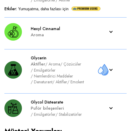
/
Emülgatörler
/
Aktifler
Etkiler
:
Yumuşatma, daha fazlası için
Hexyl Cinnamal
Aroma
Glycerin
Aktifler
/
Aroma
/
Çözücüler
/
Emülgatörler
/
Nemlendirici Maddeler
/
Denaturant
/
Aktifler
/
Emolent
Glycol Distearate
Puför bileşenleri
/
Emülgatörler
/
Stabilizatörler
Müşteri Yorumları