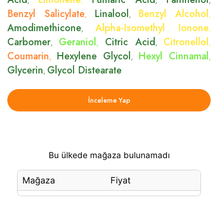
,
,
,
,
Benzyl Salicylate
Linalool
Benzyl Alcohol
,
,
,
Amodimethicone
Alpha-Isomethyl Ionone
,
,
Carbomer
Geraniol
Citric Acid
Citronellol
,
,
,
,
Coumarin
Hexylene Glycol
Hexyl Cinnamal
,
,
,
Glycerin
Glycol Distearate
,
İnceleme Yap
Bu ülkede mağaza bulunamadı
Mağaza
Fiyat