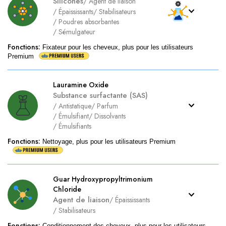
Silicones
/
Agent de liaison
/
Épaississants
/
Stabilisateurs
/
Poudres absorbantes
/
Sémulgateur
Fonctions
:
Fixateur pour les cheveux, plus pour les utilisateurs
Premium
Lauramine Oxide
Substance surfactante (SAS)
/
Antistatique
/
Parfum
/
Émulsifiant
/
Dissolvants
/
Émulsifiants
Fonctions
:
Nettoyage, plus pour les utilisateurs Premium
Guar Hydroxypropyltrimonium
Chloride
Agent de liaison
/
Épaississants
/
Stabilisateurs
Fonctions
:
Conditionnement des cheveux, plus pour les utilisateurs