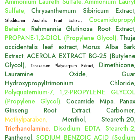
Ammonium Laureth Sulfate
Ammonium Lauryl
,
Sulfate
Chrysanthemum Sibiricum Extract
,
,
Cocamidopropyl
Gleditschia Australis Fruit Extract
,
Betaine
Rehmannia Glutinosa Root Extract
,
,
PROPANE-1,2-DIOL (Propylene Glycol)
Thuja
,
occidentalis leaf extract
Morus Alba Bark
,
Extract
ACEROLA EXTRACT BG-25 (Butylene
,
Glycol)
Dimethicone
,
Taraxacum Platycarpum Extract
,
,
Lauramine Oxide
Guar
,
Hydroxypropyltrimonium Chloride
,
Polyquaternium-7
1,2-PROPYLENE GLYCOL
,
(Propylene Glycol)
Cocamide Mipa
Panax
,
,
Ginseng Root Extract
Carbomer
,
,
Methylparaben
Menthol
Steareth-20
,
,
,
Triethanolamine
Disodium EDTA
Steareth-2
,
,
,
Panthenol
SODIUM BENZOIC ACID (Sodium
,