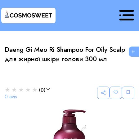
Daeng Gi Meo Ri Shampoo For Oily Scalp
G
для жирної шкіри голови 300 мл
★
★
★
★
★
(
0
)
0
avis