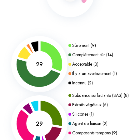
Sûrement
(
9
)
Complètement sûr
(
14
)
29
Acceptable
(
3
)
Il y a un avertissement
(
1
)
Inconnu
(
2
)
Substance surfactante (SAS)
(
8
)
Extraits végétaux
(
5
)
Silicones
(
1
)
29
Agent de liaison
(
2
)
Composants tampons
(
9
)