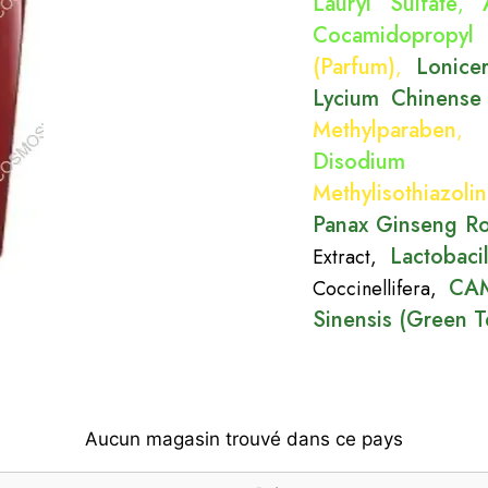
Lauryl Sulfate
,
Cocamidopropyl 
(Parfum)
Lonice
,
Lycium Chinense 
Methylparaben
Disodium 
Methylisothiazoli
Panax Ginseng Ro
Lactobacil
Extract
,
CAM
Coccinellifera
,
Sinensis (Green T
Aucun magasin trouvé dans ce pays