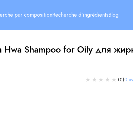
erche par composition
Recherche d'ingrédients
Blog
m Hwa Shampoo for Oily для жир
★
★
★
★
★
0
av
(
0
)