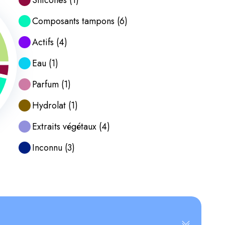
Silicones
(
1
)
Composants tampons
(
6
)
Actifs
(
4
)
Eau
(
1
)
Parfum
(
1
)
Hydrolat
(
1
)
Extraits végétaux
(
4
)
Inconnu
(
3
)