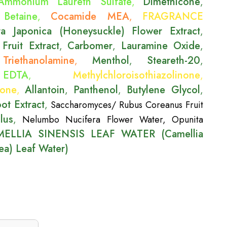
Ammonium Laureth Sulfate
Dimethicone
,
,
Betaine
Cocamide MEA
FRAGRANCE
,
,
ra Japonica (Honeysuckle) Flower Extract
,
Fruit Extract
Carbomer
Lauramine Oxide
,
,
,
Triethanolamine
Menthol
Steareth-20
,
,
,
,
EDTA
Methylchloroisothiazolinone
,
,
none
Allantoin
Panthenol
Butylene Glycol
,
,
,
,
ot Extract
,
Saccharomyces/ Rubus Coreanus Fruit
lus
,
Nelumbo Nucifera Flower Water
,
Opunita
ELLIA SINENSIS LEAF WATER (Camellia
ea) Leaf Water)