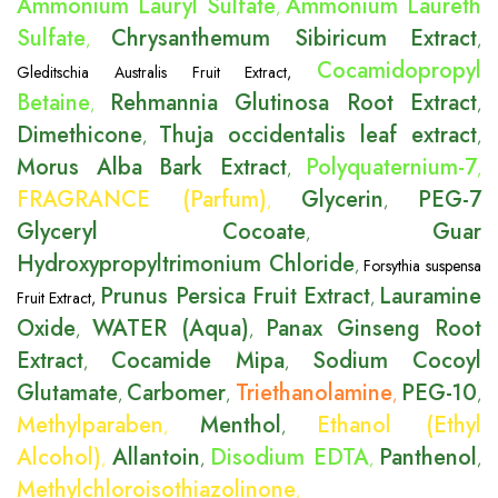
Ammonium Lauryl Sulfate
Ammonium Laureth
,
Sulfate
Chrysanthemum Sibiricum Extract
,
,
Cocamidopropyl
Gleditschia Australis Fruit Extract
,
Betaine
Rehmannia Glutinosa Root Extract
,
,
Dimethicone
Thuja occidentalis leaf extract
,
,
Morus Alba Bark Extract
Polyquaternium-7
,
,
FRAGRANCE (Parfum)
Glycerin
PEG-7
,
,
Glyceryl Cocoate
Guar
,
Hydroxypropyltrimonium Chloride
,
Forsythia suspensa
Prunus Persica Fruit Extract
Lauramine
Fruit Extract
,
,
Oxide
WATER (Aqua)
Panax Ginseng Root
,
,
Extract
Cocamide Mipa
Sodium Cocoyl
,
,
Glutamate
Carbomer
Triethanolamine
PEG-10
,
,
,
,
Methylparaben
Menthol
Ethanol (Ethyl
,
,
Alcohol)
Allantoin
Disodium EDTA
Panthenol
,
,
,
,
Methylchloroisothiazolinone
,