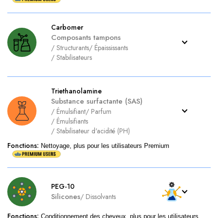
Carbomer
Composants tampons
/
Structurants
/
Épaississants
/
Stabilisateurs
Triethanolamine
Substance surfactante (SAS)
/
Émulsifiant
/
Parfum
/
Émulsifiants
/
Stabilisateur d'acidité (PH)
Fonctions
:
Nettoyage, plus pour les utilisateurs Premium
PEG-10
Silicones
/
Dissolvants
Fonctions
:
Conditionnement des cheveux, plus pour les utilisateurs