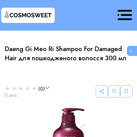
Daeng Gi Meo Ri Shampoo For Damaged
G
Hair для пошкодженого волосся 300 мл
★
★
★
★
★
(
0
)
0
avis