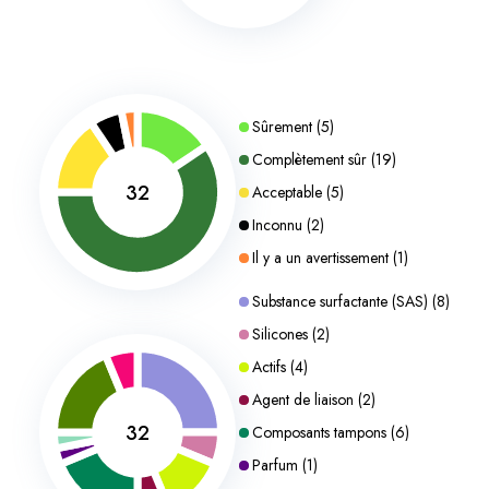
Sûrement
(
5
)
Complètement sûr
(
19
)
32
Acceptable
(
5
)
Inconnu
(
2
)
Il y a un avertissement
(
1
)
Substance surfactante (SAS)
(
8
)
Silicones
(
2
)
Actifs
(
4
)
Agent de liaison
(
2
)
32
Composants tampons
(
6
)
Parfum
(
1
)