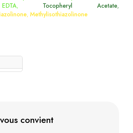
EDTA
Tocopheryl Acetate
,
,
iazolinone
Methylisothiazolinone
,
 vous convient