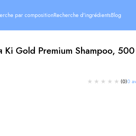
erche par composition
Recherche d'ingrédients
Blog
я Ki Gold Premium Shampoo, 500
★
★
★
★
★
0
av
(
0
)