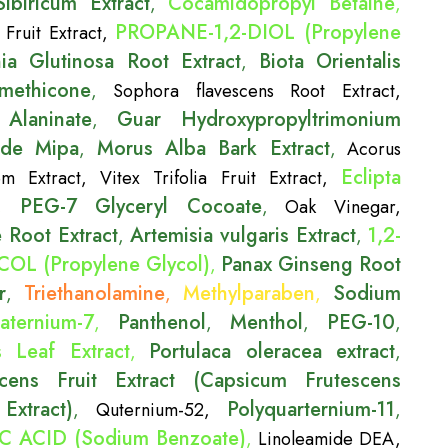
biricum Extract
Cocamidopropyl Betaine
,
,
PROPANE-1,2-DIOL (Propylene
 Fruit Extract
,
ia Glutinosa Root Extract
Biota Orientalis
,
methicone
,
Sophora flavescens Root Extract
,
Alaninate
Guar Hydroxypropyltrimonium
,
ide Mipa
Morus Alba Bark Extract
,
,
Acorus
Eclipta
em Extract
,
Vitex Trifolia Fruit Extract
,
PEG-7 Glyceryl Cocoate
,
,
Oak Vinegar
,
e Root Extract
Artemisia vulgaris Extract
1,2-
,
,
L (Propylene Glycol)
Panax Ginseng Root
,
r
Triethanolamine
Methylparaben
Sodium
,
,
,
aternium-7
Panthenol
Menthol
PEG-10
,
,
,
,
s Leaf Extract
Portulaca oleracea extract
,
,
cens Fruit Extract (Capsicum Frutescens
Extract)
Polyquarternium-11
,
Quternium-52
,
,
 ACID (Sodium Benzoate)
,
Linoleamide DEA
,