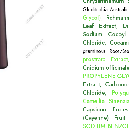
Chrysanthemum Si
Gleditschia Australis
Glycol)
Rehmann
,
Leaf Extract
Di
,
Sodium Cocoyl 
Chloride
Cocam
,
gramineus Root/St
prostrata Extract
Cnidium officinal
PROPYLENE GLYCO
Extract
Carbome
,
Chloride
Polyqu
,
Camellia Sinensi
Capsicum Frutes
(Cayenne) Fruit 
SODIUM BENZOIC