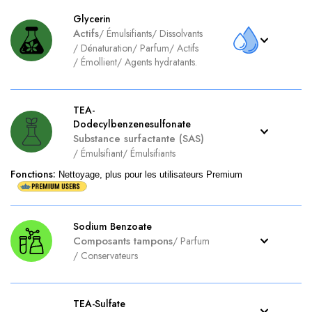
Glycerin
Actifs
/
Émulsifiants
/
Dissolvants
/
Dénaturation
/
Parfum
/
Actifs
/
Émollient
/
Agents hydratants.
TEA-
Dodecylbenzenesulfonate
Substance surfactante (SAS)
/
Émulsifiant
/
Émulsifiants
Fonctions
:
Nettoyage, plus pour les utilisateurs Premium
Sodium Benzoate
Composants tampons
/
Parfum
/
Conservateurs
TEA-Sulfate