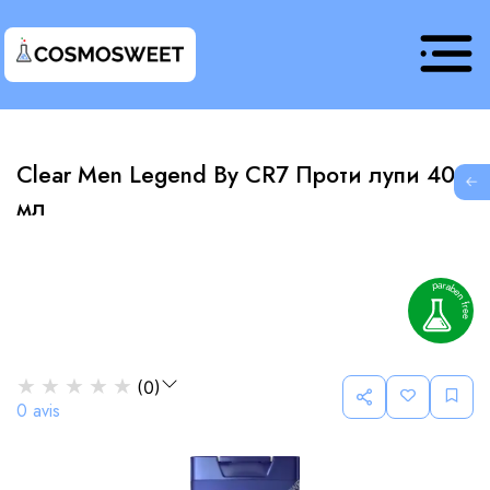
Clear Men Legend By CR7 Проти лупи 400
G
мл
★
★
★
★
★
(
0
)
0
avis