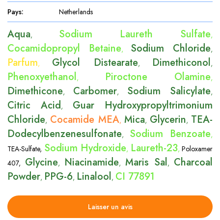
Pays
:
Netherlands
Aqua
Sodium Laureth Sulfate
,
,
Cocamidopropyl Betaine
Sodium Chloride
,
,
Parfum
Glycol Distearate
Dimethiconol
,
,
,
Phenoxyethanol
Piroctone Olamine
,
,
Dimethicone
Carbomer
Sodium Salicylate
,
,
,
Citric Acid
Guar Hydroxypropyltrimonium
,
Chloride
Cocamide MEA
Mica
Glycerin
TEA-
,
,
,
,
Dodecylbenzenesulfonate
Sodium Benzoate
,
,
Sodium Hydroxide
Laureth-23
TEA-Sulfate
,
,
,
Poloxamer
Glycine
Niacinamide
Maris Sal
Charcoal
407
,
,
,
,
Powder
PPG-6
Linalool
CI 77891
,
,
,
Laisser un avis