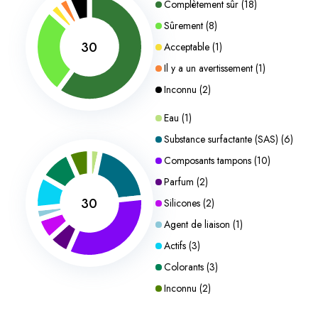
Complètement sûr
(
18
)
Sûrement
(
8
)
30
Acceptable
(
1
)
Il y a un avertissement
(
1
)
Inconnu
(
2
)
Eau
(
1
)
Substance surfactante (SAS)
(
6
)
Composants tampons
(
10
)
Parfum
(
2
)
30
Silicones
(
2
)
Agent de liaison
(
1
)
Actifs
(
3
)
Colorants
(
3
)
Inconnu
(
2
)