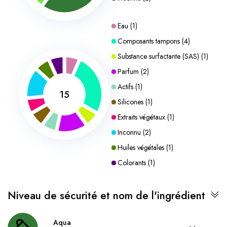
Eau
(
1
)
Composants tampons
(
4
)
Substance surfactante (SAS)
(
1
)
Parfum
(
2
)
Actifs
(
1
)
15
Silicones
(
1
)
Extraits végétaux
(
1
)
Inconnu
(
2
)
Huiles végétales
(
1
)
Colorants
(
1
)
Niveau de sécurité et nom de l'ingrédient
Aqua