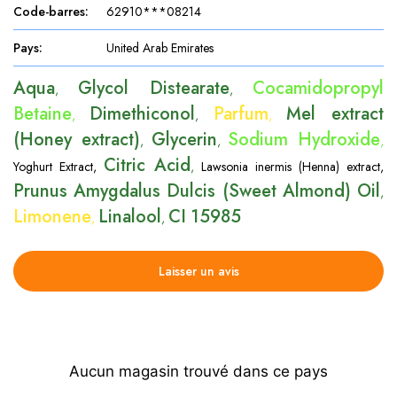
Code-barres
:
62910***08214
Pays
:
United Arab Emirates
Aqua
Glycol Distearate
Cocamidopropyl
,
,
Betaine
Dimethiconol
Parfum
Mel extract
,
,
,
(Honey extract)
Glycerin
Sodium Hydroxide
,
,
,
Citric Acid
Yoghurt Extract
,
,
Lawsonia inermis (Henna) extract
,
Prunus Amygdalus Dulcis (Sweet Almond) Oil
,
Limonene
Linalool
CI 15985
,
,
Laisser un avis
Aucun magasin trouvé dans ce pays