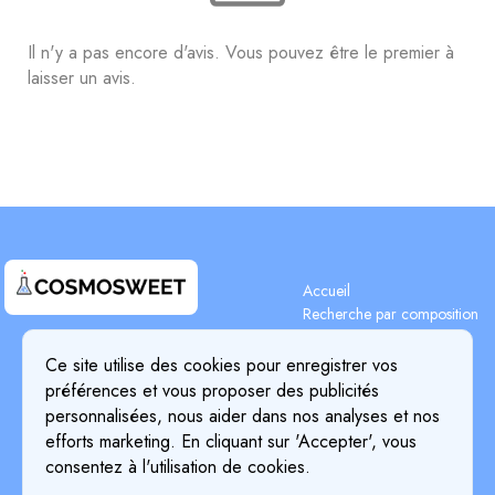
Il n'y a pas encore d'avis. Vous pouvez être le premier à
laisser un avis.
Accueil
Recherche par composition
Recherche d'ingrédients
Terms & Conditions
Blog
Ce site utilise des cookies pour enregistrer vos
Privacy Policy
Tarifs
préférences et vous proposer des publicités
Détails de paiement
Cookie Policy
personnalisées, nous aider dans nos analyses et nos
À propos de nous
efforts marketing. En cliquant sur 'Accepter', vous
Return & Refund Policy
consentez à l'utilisation de cookies.