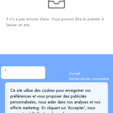
Il n'y a pas encore d'avis. Vous pouvez être le premier à
laisser un avis.
Accueil
Recherche par composition
Recherche d'ingrédients
Terms & Conditions
Blog
Ce site utilise des cookies pour enregistrer vos
Privacy Policy
Tarifs
préférences et vous proposer des publicités
Détails de paiement
Cookie Policy
personnalisées, nous aider dans nos analyses et nos
À propos de nous
efforts marketing. En cliquant sur 'Accepter', vous
Return & Refund Policy