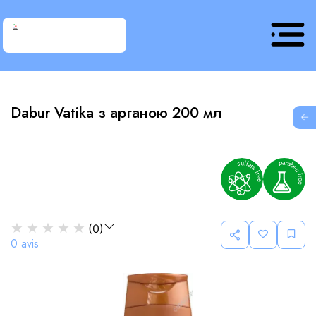
Dabur Vatika з арганою 200 мл
G
★
★
★
★
★
(
0
)
0
avis