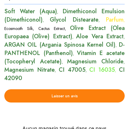
Soft Water (Aqua)
Dimethiconol Emulsion
,
(Dimethiconol)
Glycol Distearate
Parfum
,
,
,
Olive Extract (Olea
Ecosmooth Silk
,
Cactus Extract
,
Europaea (Olive) Extract)
Aloe Vera Extract
,
,
ARGAN OIL (Argania Spinosa Kernel Oil)
D-
,
PANTHENOL (Panthenol)
Vitamin E acetate
,
(Tocopheryl Acetate)
Magnesium Chloride
,
,
Magnesium Nitrate
CI 47005
CI 16035
CI
,
,
,
42090
Laisser un avis
Aucun magasin trouvé dans ce pays