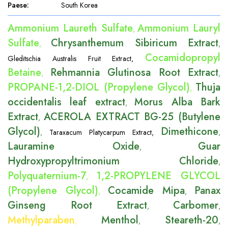
Paese
:
South Korea
Ammonium Laureth Sulfate
Ammonium Lauryl
,
Sulfate
Chrysanthemum Sibiricum Extract
,
,
Cocamidopropyl
Gleditschia Australis Fruit Extract
,
Betaine
Rehmannia Glutinosa Root Extract
,
,
PROPANE-1,2-DIOL (Propylene Glycol)
Thuja
,
occidentalis leaf extract
Morus Alba Bark
,
Extract
ACEROLA EXTRACT BG-25 (Butylene
,
Glycol)
Dimethicone
,
Taraxacum Platycarpum Extract
,
,
Lauramine Oxide
Guar
,
Hydroxypropyltrimonium Chloride
,
Polyquaternium-7
1,2-PROPYLENE GLYCOL
,
(Propylene Glycol)
Cocamide Mipa
Panax
,
,
Ginseng Root Extract
Carbomer
,
,
Methylparaben
Menthol
Steareth-20
,
,
,