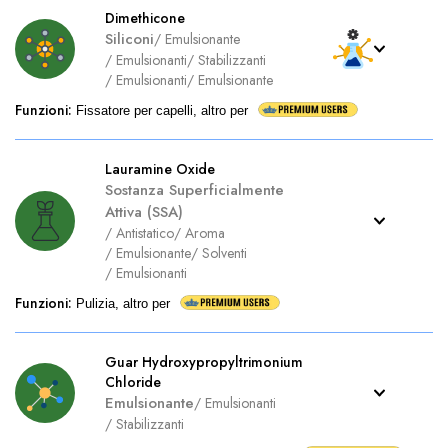
Dimethicone
Siliconi
/
Emulsionante
/
Emulsionanti
/
Stabilizzanti
/
Emulsionanti
/
Emulsionante
Funzioni
:
Fissatore per capelli, altro per
Lauramine Oxide
Sostanza Superficialmente
Attiva (SSA)
/
Antistatico
/
Aroma
/
Emulsionante
/
Solventi
/
Emulsionanti
Funzioni
:
Pulizia, altro per
Guar Hydroxypropyltrimonium
Chloride
Emulsionante
/
Emulsionanti
/
Stabilizzanti