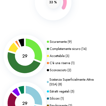
33
%
Sicuramente
(
9
)
Completamente sicuro
(
14
)
29
Accettabile
(
3
)
C'è una riserva
(
1
)
Sconosciuto
(
2
)
Sostanza Superficialmente Attiva
(SSA)
(
8
)
Estratti vegetali
(
5
)
Siliconi
(
1
)
29
Emulsionante
(
2
)