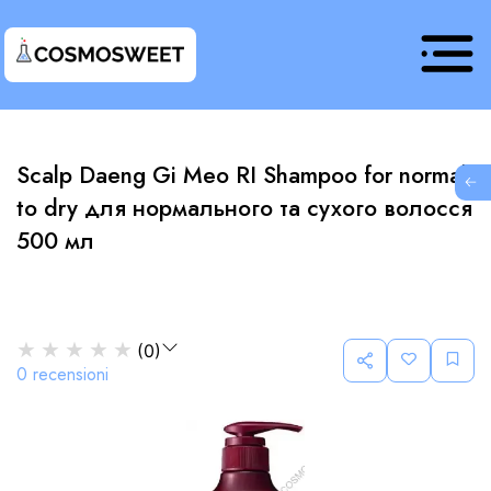
Scalp Daeng Gi Meo RI Shampoo for normal
G
to dry для нормального та сухого волосся
500 мл
★
★
★
★
★
(
0
)
0
recensioni