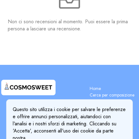
Non ci sono recensioni al momento. Puoi essere la prima
persona a lasciare una recensione.
Home
Cerca per composizione
Cerca gli ingredienti
Terms & Conditions
Blog
Questo sito utilizza i cookie per salvare le preferenze
Privacy Policy
Prezzi
e offrire annunci personalizzati, aiutandoci con
Dettagli Pagamento
Cookie Policy
l'analisi e i nostri sforzi di marketing. Cliccando su
Chi siamo
'Accetta', acconsenti all'uso dei cookie da parte
Return & Refund Policy
nostra.