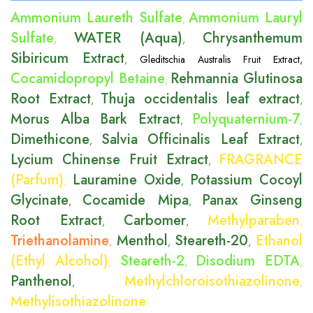
Ammonium Laureth Sulfate
Ammonium Lauryl
,
Sulfate
WATER (Aqua)
Chrysanthemum
,
,
Sibiricum Extract
,
Gleditschia Australis Fruit Extract
,
Cocamidopropyl Betaine
Rehmannia Glutinosa
,
Root Extract
Thuja occidentalis leaf extract
,
,
Morus Alba Bark Extract
Polyquaternium-7
,
,
Dimethicone
Salvia Officinalis Leaf Extract
,
,
Lycium Chinense Fruit Extract
FRAGRANCE
,
(Parfum)
Lauramine Oxide
Potassium Cocoyl
,
,
Glycinate
Cocamide Mipa
Panax Ginseng
,
,
Root Extract
Carbomer
Methylparaben
,
,
,
Triethanolamine
Menthol
Steareth-20
Ethanol
,
,
,
(Ethyl Alcohol)
Steareth-2
Disodium EDTA
,
,
,
Panthenol
Methylchloroisothiazolinone
,
,
Methylisothiazolinone