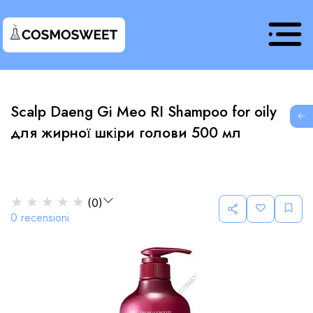
Scalp Daeng Gi Meo RI Shampoo for oily
G
для жирної шкіри голови 500 мл
★
★
★
★
★
(
0
)
0
recensioni