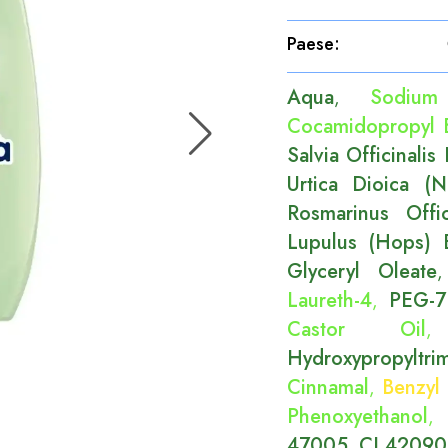
Paese
:
Aqua
Sodium
,
Cocamidopropyl 
Salvia Officinalis
Urtica Dioica (Ne
Rosmarinus Offic
Lupulus (Hops) E
Glyceryl Oleate
Laureth-4
PEG-7
,
Castor Oil
Hydroxypropyltri
Cinnamal
Benzyl
,
Phenoxyethanol
47005
CI 42090
,