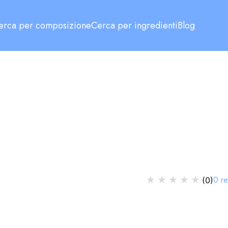
erca per composizione
Cerca per ingredienti
Blog
★
★
★
★
★
0
re
(
0
)