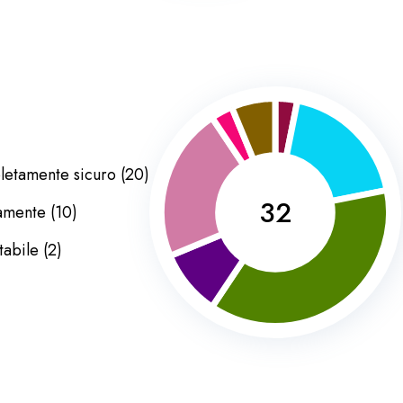
etamente sicuro
(
20
)
32
amente
(
10
)
tabile
(
2
)