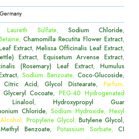
Germany
 Laureth Sulfate
Sodium Chloride
,
,
Betaine
Chamomilla Recutita Flower Extract
,
,
 Leaf Extract
Melissa Officinalis Leaf Extract
,
,
ttle) Extract
Equisetum Arvense Extract
,
,
inalis (Rosemary) Leaf Extract
Humulus
,
xtract
Sodium Benzoate
Coco-Glucoside
,
,
,
Citric Acid
Glycol Distearate
Parfum
,
,
,
,
 Glyceryl Cocoate
PEG-40 Hydrogenated
,
Linalool
Hydroxypropyl Guar
,
,
monium Chloride
Sodium Hydroxide
Hexyl
,
,
 Alcohol
Propylene Glycol
Butylene Glycol
,
,
,
Methyl Benzoate
Potassium Sorbate
CI
,
,
,