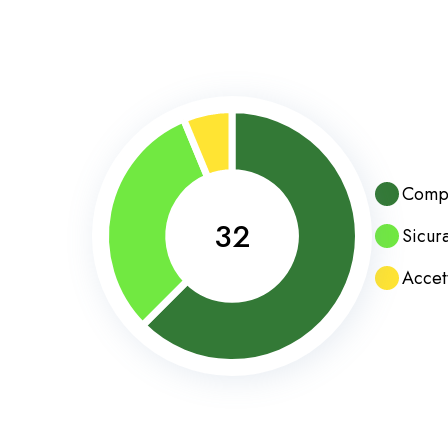
Compl
32
Sicur
Accet