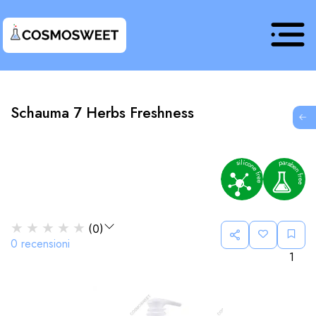
Schauma 7 Herbs Freshness
G
★
★
★
★
★
(
0
)
0
recensioni
1