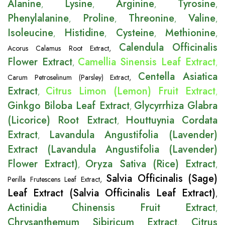
Alanine
Lysine
Arginine
Tyrosine
,
,
,
,
Phenylalanine
Proline
Threonine
Valine
,
,
,
,
Isoleucine
Histidine
Cysteine
Methionine
,
,
,
,
Calendula Officinalis
Acorus Calamus Root Extract
,
Flower Extract
Camellia Sinensis Leaf Extract
,
,
Centella Asiatica
Carum Petroselinum (Parsley) Extract
,
Extract
Citrus Limon (Lemon) Fruit Extract
,
,
Ginkgo Biloba Leaf Extract
Glycyrrhiza Glabra
,
(Licorice) Root Extract
Houttuynia Cordata
,
Extract
Lavandula Angustifolia (Lavender)
,
Extract (Lavandula Angustifolia (Lavender)
Flower Extract)
Oryza Sativa (Rice) Extract
,
,
Salvia Officinalis (Sage)
Perilla Frutescens Leaf Extract
,
Leaf Extract (Salvia Officinalis Leaf Extract)
,
Actinidia Chinensis Fruit Extract
,
Chrysanthemum Sibiricum Extract
Citrus
,