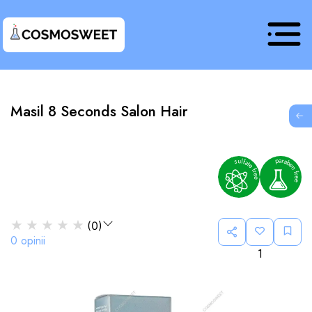
Masil 8 Seconds Salon Hair
G
★
★
★
★
★
(
0
)
0
opinii
1