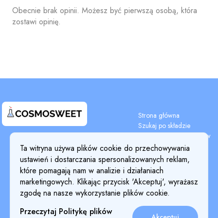
Obecnie brak opinii. Możesz być pierwszą osobą, która
zostawi opinię.
Strona główna
Szukaj po składzie
Wyszukiwanie składników
Terms & Conditions
Blog
Ta witryna używa plików cookie do przechowywania
Privacy Policy
Cennik
ustawień i dostarczania spersonalizowanych reklam,
Szczegóły płatności
Cookie Policy
które pomagają nam w analizie i działaniach
O nas
marketingowych. Klikając przycisk 'Akceptuj', wyrażasz
Return & Refund Policy
zgodę na nasze wykorzystanie plików cookie.
Przeczytaj Politykę plików
Akceptuj