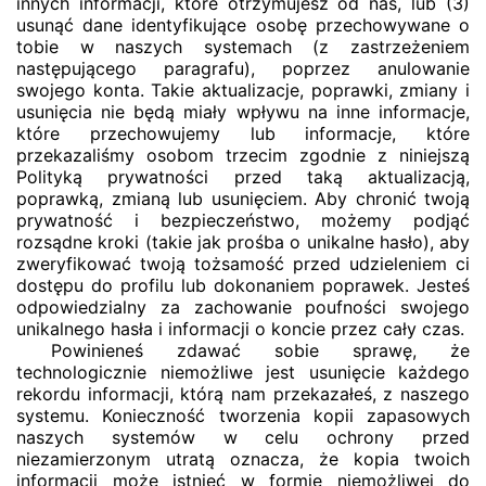
innych informacji, które otrzymujesz od nas, lub (3)
usunąć dane identyfikujące osobę przechowywane o
tobie w naszych systemach (z zastrzeżeniem
następującego paragrafu), poprzez anulowanie
swojego konta. Takie aktualizacje, poprawki, zmiany i
usunięcia nie będą miały wpływu na inne informacje,
które przechowujemy lub informacje, które
przekazaliśmy osobom trzecim zgodnie z niniejszą
Polityką prywatności przed taką aktualizacją,
poprawką, zmianą lub usunięciem. Aby chronić twoją
prywatność i bezpieczeństwo, możemy podjąć
rozsądne kroki (takie jak prośba o unikalne hasło), aby
zweryfikować twoją tożsamość przed udzieleniem ci
dostępu do profilu lub dokonaniem poprawek. Jesteś
odpowiedzialny za zachowanie poufności swojego
unikalnego hasła i informacji o koncie przez cały czas.
Powinieneś zdawać sobie sprawę, że
technologicznie niemożliwe jest usunięcie każdego
rekordu informacji, którą nam przekazałeś, z naszego
systemu. Konieczność tworzenia kopii zapasowych
naszych systemów w celu ochrony przed
niezamierzonym utratą oznacza, że ​​kopia twoich
informacji może istnieć w formie niemożliwej do