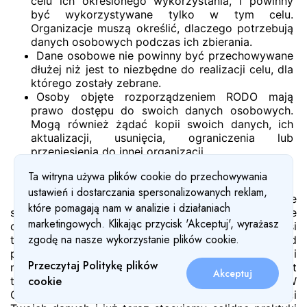
celu ich określonego wykorzystania, i powinny
być wykorzystywane tylko w tym celu.
Organizacje muszą określić, dlaczego potrzebują
danych osobowych podczas ich zbierania.
Dane osobowe nie powinny być przechowywane
dłużej niż jest to niezbędne do realizacji celu, dla
którego zostały zebrane.
Osoby objęte rozporządzeniem RODO mają
prawo dostępu do swoich danych osobowych.
Mogą również żądać kopii swoich danych, ich
aktualizacji, usunięcia, ograniczenia lub
przeniesienia do innej organizacji.
Dlaczego GDPR jest ważne?
Ta witryna używa plików cookie do przechowywania
ustawień i dostarczania spersonalizowanych reklam,
GDPR wprowadza nowe wymagania dotyczące
które pomagają nam w analizie i działaniach
sposobu, w jaki firmy powinny chronić dane osobowe
marketingowych. Klikając przycisk 'Akceptuj', wyrażasz
osób, których dane zbierają i przetwarzają. Podnosi
zgodę na nasze wykorzystanie plików cookie.
także stawkę w zakresie przestrzegania zasad
poprzez zwiększenie egzekwowania prawa i
Przeczytaj Politykę plików
nakładanie większych kar za naruszenie. Poza tym jest
Akceptuj
cookie
to po prostu słuszna rzecz do zrobienia. W
Cosmosweet wierzymy w ochronę prywatności