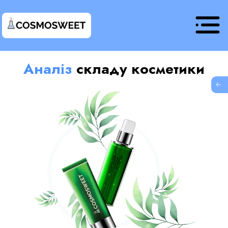
Аналіз
складу косметики
G