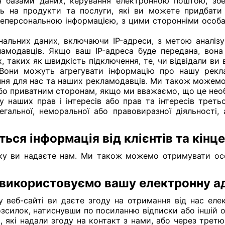
ння базами даних, керування електронною поштою, збе
ень на продукти та послуги, які ви можете придбати
еперсональною інформацією, з цими сторонніми особа
льних даних, включаючи IP-адреси, з метою аналізу
ламодавців. Якщо ваш IP-адреса буде передана, вон
 таких як швидкість підключення, те, чи відвідали ви 
. Вони можуть агрегувати інформацію про нашу рекла
вання для нас та наших рекламодавців. Ми також можем
 приватним сторонам, якщо ми вважаємо, що це необхі
 наших прав і інтересів або прав та інтересів треть
егальної, неморальної або правовиразної діяльності, 
ться інформація від клієнтів та кінц
ку ви надаєте нам. Ми також можемо отримувати особ
 використовуємо вашу електронну а
 веб-сайті ви даєте згоду на отримання від нас еле
озсилок, натиснувши по посиланню відписки або іншій оп
 які надали згоду на контакт з нами, або через трет