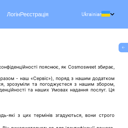
Ukrainian
Логін
Реєстрація
G
конфіденційності пояснює, як Cosmosweet збирає,
 (разом - наш «Сервіс»), поряд з нашим додатком
я, зрозуміли та погоджуєтеся з нашим збором,
іденційності та наших Умовах надання послуг. Ця
удь-які з цих термінів згадуються, вони строго