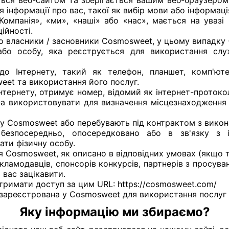
ться веб-сайтом та зберігається вашим веб-браузером.
я інформації про вас, такої як вибір мови або інформаці
Компанія», «ми», «наші» або «нас», мається на увазі
ійності.
о власники / засновники Cosmosweet, у цьому випадку -
 або особу, яка реєструється для використання сл
 до Інтернету, такий як телефон, планшет, комп'ю
eet та використання його послуг.
Інтернету, отримує номер, відомий як інтернет-протоко
на використовувати для визначення місцезнаходження 
 у Cosmosweet або перебувають під контрактом з виконанн
а безпосередньо, опосередковано або в зв'язку з
ати фізичну особу.
я Cosmosweet, як описано в відповідних умовах (якщо та
рекламодавців, спонсорів конкурсів, партнерів з просув
 вас зацікавити.
тримати доступ за цим URL: https://cosmosweet.com/
а зареєстрована у Cosmosweet для використання послуг
Яку інформацію ми збираємо?