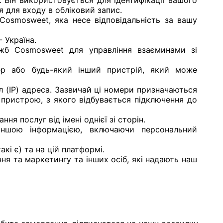
 Він використовується для ідентифікації вашого
я для входу в обліковий запис.
 Cosmosweet, яка несе відповідальність за вашу
 Україна.
ужб Cosmosweet для управління взаєминами зі
тер або будь-який інший пристрій, який може
л (IP) адреса. Зазвичай ці номери призначаються
пристрою, з якого відбувається підключення до
я послуг від імені однієї зі сторін.
 іншою інформацією, включаючи персональний
кі є) та на цій платформі.
ання та маркетингу та інших осіб, які надають наш