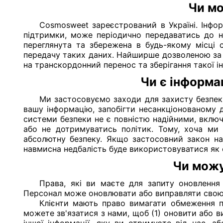
Чи мо
Cosmosweet зареєстрований в Україні. Інфор
підтримки, може періодично передаватись до на
переглянута та збережена в будь-якому місці 
передачу таких даних. Найширше дозволеною за
на транскордонний перенос та зберігання такої ін
Чи є інформа
Ми застосовуємо заходи для захисту безпеки
вашу інформацію, запобігти несанкціонованому 
системи безпеки не є повністю надійними, вклю
або не дотримуватись політик. Тому, хоча ми 
абсолютну безпеку. Якщо застосовний закон нал
навмисна недбалість буде використовуватися як 
Чи можу
Права, які ви маєте для запиту оновлення
Персонал може оновлювати або виправляти свою і
Клієнти мають право вимагати обмеження пе
можете зв'язатися з нами, щоб (1) оновити або в