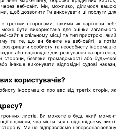
рігання маркетингу, обробка кредитних карток,
 через веб-сайт. Ми, можливо, ділимося вашою
ми, щоб дозволити їм виконувати ці послуги для
 з третіми сторонами, такими як партнери веб-
а може бути використана для оцінки загального
веб-сайт в спільному місці та тип пристрою, який
му та те, що ви бачите на веб-сайті, а потім
о розкривати особисту та неособисту інформацію
дно або відповідне для реагування на претензії,
ої сторони, безпеки громадськості або будь-якої
або інакше виконувати відповідні судові накази,
евих користувачів?
исту інформацію про вас від третіх сторін, як
дресу?
ктронних листів. Ви можете в будь-який момент
ції відписки, яка міститься в відповідному листі.
ю сторону. Ми не відправляємо неперсоналізовану