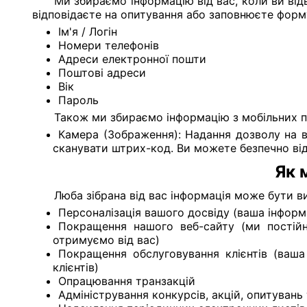
Ми збираємо інформацію від вас, коли ви від
відповідаєте на опитування або заповнюєте форм
Ім'я / Логін
Номери телефонів
Адреси електронної пошти
Поштові адреси
Вік
Пароль
Також ми збираємо інформацію з мобільних п
Камера (Зображення): Надання дозволу на 
сканувати штрих-код. Ви можете безпечно від
Як 
Люба зібрана від вас інформація може бути в
Персоналізація вашого досвіду (ваша інформ
Покращення нашого веб-сайту (ми постійно
отримуємо від вас)
Покращення обслуговування клієнтів (ваш
клієнтів)
Опрацювання транзакцій
Адміністрування конкурсів, акцій, опитувань