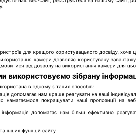
відуєте наш веб-сайт, реєструєтеся на нашому сайті, р
у.
ристроїв для кращого користувацького досвіду, хоча ці
використання камери дозволяє користувачу завантажу
мовитися від дозволу на використання камери для цьо
ми використовуємо зібрану інформа
икористана в одному з таких способів:
ація допомагає нам краще реагувати на ваші індивідуал
 намагаємося покращувати наші пропозиції на веб-са
а інформація допомагає нам більш ефективно реагув
 та інших функцій сайту