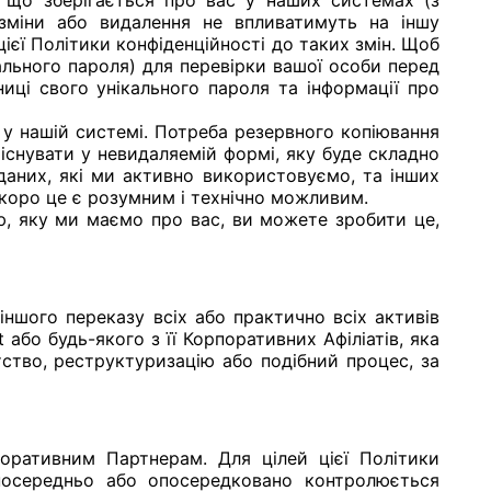
ю, що зберігається про вас у наших системах (з
 зміни або видалення не впливатимуть на іншу
ієї Політики конфіденційності до таких змін. Щоб
ального пароля) для перевірки вашої особи перед
иці свого унікального пароля та інформації про
 у нашій системі. Потреба резервного копіювання
існувати у невидаляемій формі, яку буде складно
 даних, які ми активно використовуємо, та інших
 скоро це є розумним і технічно можливим.
ю, яку ми маємо про вас, ви можете зробити це,
ншого переказу всіх або практично всіх активів
 або будь-якого з її Корпоративних Афіліатів, яка
ство, реструктуризацію або подібний процес, за
ративним Партнерам. Для цілей цієї Політики
зпосередньо або опосередковано контролюється