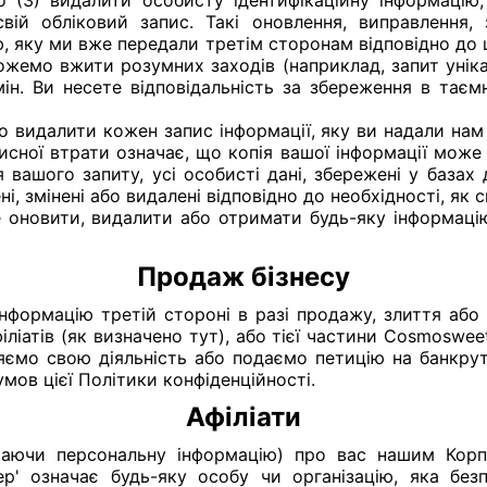
бо (3) видалити особисту ідентифікаційну інформаці
свій обліковий запис. Такі оновлення, виправлення,
ю, яку ми вже передали третім сторонам відповідно до ц
можемо вжити розумних заходів (наприклад, запит унік
н. Ви несете відповідальність за збереження в таємн
о видалити кожен запис інформації, яку ви надали нам
исної втрати означає, що копія вашої інформації може 
вашого запиту, усі особисті дані, збережені у базах
ні, змінені або видалені відповідно до необхідності, як
 оновити, видалити або отримати будь-яку інформаці
Продаж бізнесу
ормацію третій стороні в разі продажу, злиття або і
іатів (як визначено тут), або тієї частини Cosmosweet
няємо свою діяльність або подаємо петицію на банкрут
ов цієї Політики конфіденційності.
Афіліати
ючи персональну інформацію) про вас нашим Корпо
нер' означає будь-яку особу чи організацію, яка бе