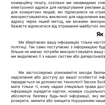
комерційну пошту, оскільки ми ненавидимо спа
електронної адреси для налаштування реклами дл
для конкретних людей, які підписалися на отри
використовуватись виключно для надсилання вам
адресу через інший метод, ми можемо використ
бажаєте відписатися від отримання майбутніх лист
Як
Ми зберігаємо вашу інформацію тільки настіл
політиці. Так само поступаємо з інформацією бу
більше не маємо потреби використовувати вашу ін
ми видаляємо її з наших систем або деперсоналіз
Ми застосовуємо різноманітні заходи безпе
надсилання або доступу до вашої особистої інф
передається за допомогою технології Secure Sock
мати тільки ті, кому надані спеціальні права до
інформація (кредитні картки, номери соціальног
абсолютну безпеку будь-якої інформації, яку 
розкрити, змінити або знищити порушенням наших 