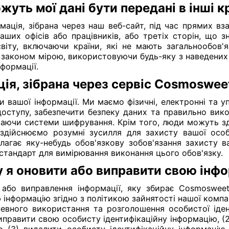
жуть мої дані бути передані в інші к
мація, зібрана через наш веб-сайт, під час прямих в
ших офісів або працівників, або третіх сторін, що зн
світу, включаючи країни, які не мають загальнообов'
 законом мірою, використовуючи будь-яку з наведених
формації.
ція, зібрана через сервіс Cosmoswee
 вашої інформації. Ми маємо фізичні, електронні та 
доступу, забезпечити безпеку даних та правильно вико
чаючи системи шифрування. Крім того, люди можуть з
здійснюємо розумні зусилля для захисту вашої особ
агає яку-небудь обов'язкову зобов'язання захисту в
стандарт для вимірювання виконання цього обов'язку.
 я оновити або виправити свою інф
 або виправлення інформації, яку збирає Cosmoswee
нформацію згідно з політикою зайнятості нашої компан
вного використання та розголошення особистої ідент
иправити свою особисту ідентифікаційну інформацію, (