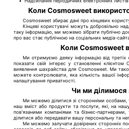
Надсилання періодичних електронних листів
Коли Cosmosweet використов
Cosmosweet збирає дані про кінцевих користу
Кінцеві користувачі можуть добровільно над
таку інформацію, ми можемо зібрати публічно до
про вас стає публічною на соціальних медіа-сайт
Коли Cosmosweet ви
Ми отримуємо деяку інформацію від третіх 
показати свій інтерес у становленні клієнтом
виявлення шахрайства для Cosmosweet. Ми також
можете контролювати, яка кількість вашої інфо
налаштування приватності.
Чи ми ділимося 
Ми можемо ділитися зі сторонніми особами, т
наш вміст або продукти та послуги, які, на н
пов'язаними компаніями та бізнес-партнерами, 
ділитися або передавати вашу персональну та не
Ми можемо залучати довірених сторонніх пос