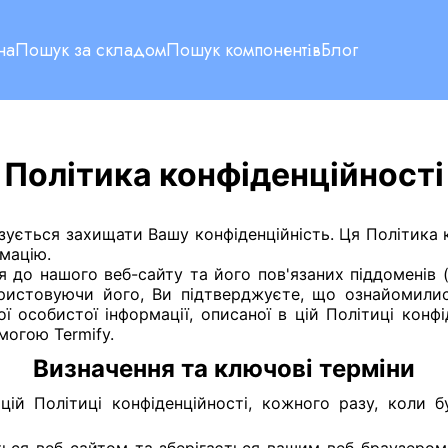
на
Пошук за складом
Пошук компонентів
Блог
Політика конфіденційності
зується захищати Вашу конфіденційність. Ця Політика 
мацію.
я до нашого веб-сайту та його пов'язаних піддоменів
ристовуючи його, Ви підтверджуєте, що ознайомилис
 особистої інформації, описаної в цій Політиці конф
могою Termify.
Визначення та ключові терміни
ій Політиці конфіденційності, кожного разу, коли б