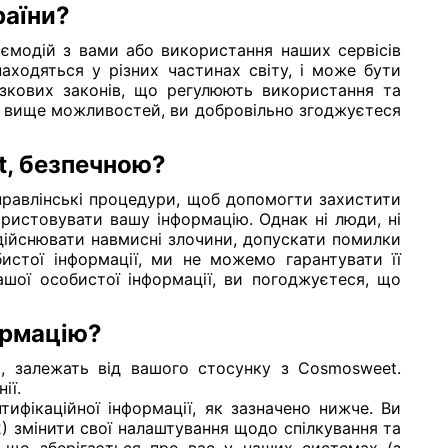
раїни?
заємодій з вами або використання наших сервісів
аходяться у різних частинах світу, і може бути
язкових законів, що регулюють використання та
 вище можливостей, ви добровільно згоджуєтеся
t, безпечною?
управлінські процедури, щоб допомогти захистити
ристовувати вашу інформацію. Однак ні люди, ні
дійснювати навмисні злочини, допускати помилки
истої інформації, ми не можемо гарантувати її
ашої особистої інформації, ви погоджуєтеся, що
ормацію?
t, залежать від вашого стосунку з Cosmosweet.
ії.
ифікаційної інформації, як зазначено нижче. Ви
2) змінити свої налаштування щодо спілкування та