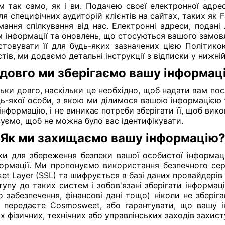
м так само, як і ви. Подачею своєї електронної адре
я специфічних аудиторій клієнтів на сайтах, таких як
мання спілкування від нас. Електронні адреси, подані
 інформації та оновлень, що стосуються вашого замовл
овувати її для будь-яких зазначених цією Політико
ів, ми додаємо детальні інструкції з відписки у нижні
 довго ми зберігаємо вашу інформац
ьки довго, наскільки це необхідно, щоб надати вам посл
дь-якої особи, з якою ми ділимося вашою інформацією т
формацію, і не виникає потреби зберігати її, щоб викон
уємо, щоб не можна було вас ідентифікувати.
Як ми захищаємо вашу інформацію
ки для збереження безпеки вашої особистої інформац
ормації. Ми пропонуємо використання безпечного сер
et Layer (SSL) та шифрується в базі даних провайдері
ступу до таких систем і зобов'язані зберігати інформац
о забезпечення, фінансові дані тощо) ніколи не збері
ви передаєте Cosmosweet, або гарантувати, що вашу 
фізичних, технічних або управлінських заходів захист