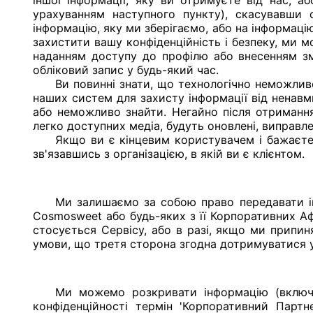
іншої інформації, яку ви отримуєте від нас, а
урахуванням наступного пункту), скасувавши 
інформацію, яку ми зберігаємо, або на інформаці
захистити вашу конфіденційність і безпеку, ми 
наданням доступу до профілю або внесенням змі
обліковий запис у будь-який час.
Ви повинні знати, що технологічно неможлив
наших систем для захисту інформації від ненавм
або неможливо знайти. Негайно після отримання 
легко доступних медіа, будуть оновлені, виправле
Якщо ви є кінцевим користувачем і бажаєте
зв'язавшись з організацією, в якій ви є клієнтом.
Ми залишаємо за собою право передавати інф
Cosmosweet або будь-яких з її Корпоративних Афіл
стосується Сервісу, або в разі, якщо ми припи
умови, що третя сторона згодна дотримуватися ум
Ми можемо розкривати інформацію (включа
конфіденційності термін 'Корпоративний Парт