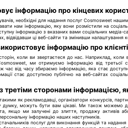
ує інформацію про кінцевих корист
вачів, необхідні для надання послуг Cosmosweet нашим
авати нам інформацію, яку вони розмістили на соціал
ступну інформацію з вказаних вами соціальних медіа-са
ах, відвідавши ці веб-сайти та змінивши налаштування к
користовує інформацію про клієнтів
сторін, коли ви звертаєтеся до нас. Наприклад, коли
 Cosmosweet, ми отримуємо інформацію від третьої с
 час від часу збираємо інформацію, яка стає доступн
рмації стає доступною публічно на веб-сайтах соціаль
з третіми сторонами інформацією, 
акими як рекламодавці, організатори конкурсів, партнер
ашу думку, можуть бути вам цікаві. Ми також можемо 
та, якщо ми залучені до злиття, продажу активів аб
персональну інформацію наших наступників.
тачальників послуг для виконання функцій та надання 