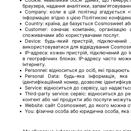
Cookie: невеликий обсяг даних, що генерує
браузера, надання аналітики, запам'ятовуванн
Company: коли в цій політиці згадується «
інформацію згідно з цією Політикою конфіденц
Country: країна, де базується Cosmosweet аб
Customer: означає компанію, організацію
споживачами або користувачами послуг.
Device: будь-який пристрій, підключений
використовуватися для відвідування Cosmosw
IP-адреса: кожен пристрій, підключений до 
в географічних блоках. IP-адресу часто мож
Інтернету.
Personnel: відноситься до осіб, які працюють
Personal Data: будь-яка інформація, як
ідентифікаційний номер, дозволяє ідентифікув
Service: відноситься до сервісу, що надаєтьс
Third-party service: сервіс: відноситься до 
контент або чиї продукти або послуги можуть
Website: сайт Cosmosweet, до якого можна о
You: фізична особа або юридична особа, як