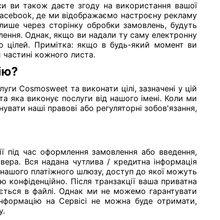
си ви також даєте згоду на використання вашої
 Facebook, де ми відображаємо настроєну рекламу
 лише через сторінку обробки замовлень, будуть
ення. Однак, якщо ви надали ту саму електронну
ю цілей. Примітка: якщо в будь-який момент ви
й частині кожного листа.
ію?
уги Cosmosweet та виконати цілі, зазначені у цій
а яка виконує послуги від нашого імені. Коли ми
увати наші правові або регуляторні зобов'язання,
?
ії під час оформлення замовлення або введення,
вера. Вся надана чутлива / кредитна інформація
в нашого платіжного шлюзу, доступ до якої можуть
ію конфіденційно. Після транзакції ваша приватна
гається в файлі. Однак ми не можемо гарантувати
інформацію на Сервісі не можна буде отримати,
у.