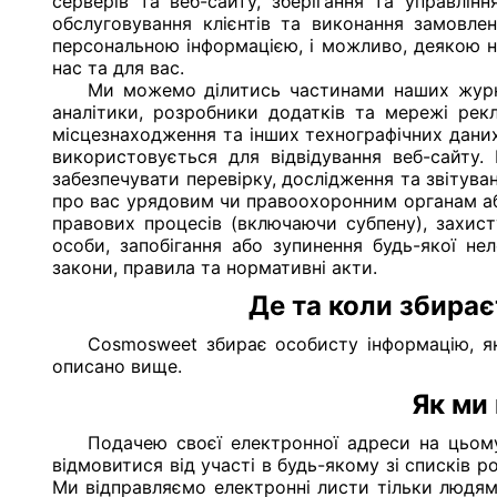
серверів та веб-сайту, зберігання та управлі
обслуговування клієнтів та виконання замовл
персональною інформацією, і можливо, деякою н
нас та для вас.
Ми можемо ділитись частинами наших журна
аналітики, розробники додатків та мережі рек
місцезнаходження та інших технографічних даних,
використовується для відвідування веб-сайту
забезпечувати перевірку, дослідження та звіту
про вас урядовим чи правоохоронним органам або
правових процесів (включаючи субпену), захисту
особи, запобігання або зупинення будь-якої нел
закони, правила та нормативні акти.
Де та коли збирає
Cosmosweet збирає особисту інформацію, я
описано вище.
Як ми
Подачею своєї електронної адреси на цьому
відмовитися від участі в будь-якому зі списків р
Ми відправляємо електронні листи тільки людям,