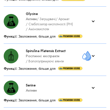
Glycine
Активи
/
Загущувачі
/
Аромат
/
Стабілізатор кислотності (PH)
/
Амінокислоти
Функції
:
Зволоження, більше для
Spirulina Platensis Extract
Рослинні екстракти
/
Вологоутримуючі агенти
Функції
:
Зволоження, більше для
Serine
Активи
Функції
:
Зволоження, більше для