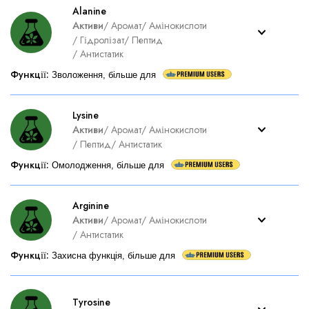
Alanine
Активи
/
Аромат
/
Амінокислоти
/
Гідролізат
/
Пептид
/
Антистатик
Функції
:
Зволоження, більше для
Lysine
Активи
/
Аромат
/
Амінокислоти
/
Пептид
/
Антистатик
Функції
:
Омолодження, більше для
Arginine
Активи
/
Аромат
/
Амінокислоти
/
Антистатик
Функції
:
Захисна функція, більше для
Tyrosine