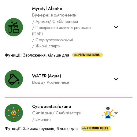
Myristyl Alcohol
Буферні компоненти
/
Аромат
/
Стабілізатори
/
Поверхнево-активна речовина
(ПАР)
/
Структуроутворювачі
/
Жирні спирти
Функції
:
Зволоження, більше для
WATER (Aqua)
Вода
/
Розчинники
Cyclopentasiloxane
Силікони
/
Стабілізатори
/
Емолент
Функції
:
Захисна функція, більше для