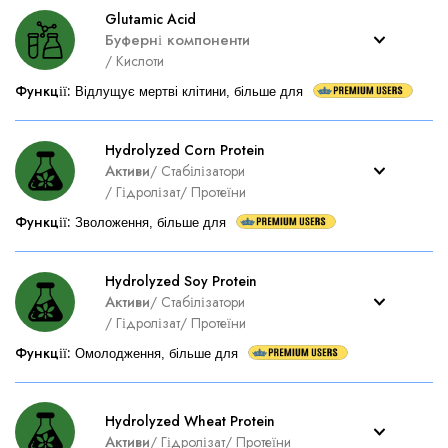
Glutamic Acid
Буферні компоненти
/
Кислоти
Функції
:
Відлущує мертві клітини, більше для
Hydrolyzed Corn Protein
Активи
/
Стабілізатори
/
Гідролізат
/
Протеїни
Функції
:
Зволоження, більше для
Hydrolyzed Soy Protein
Активи
/
Стабілізатори
/
Гідролізат
/
Протеїни
Функції
:
Омолодження, більше для
Hydrolyzed Wheat Protein
Активи
/
Гідролізат
/
Протеїни