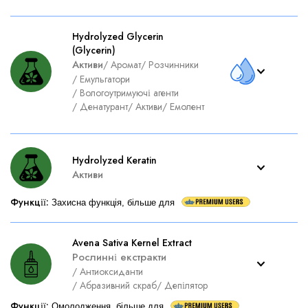
Hydrolyzed Glycerin
(Glycerin)
Активи
/
Аромат
/
Розчинники
/
Емульгатори
/
Вологоутримуючі агенти
/
Денатурант
/
Активи
/
Емолент
Hydrolyzed Keratin
Активи
Функції
:
Захисна функція, більше для
Avena Sativa Kernel Extract
Рослинні екстракти
/
Антиоксиданти
/
Абразивний скраб
/
Депілятор
Функції
:
Омолодження, більше для