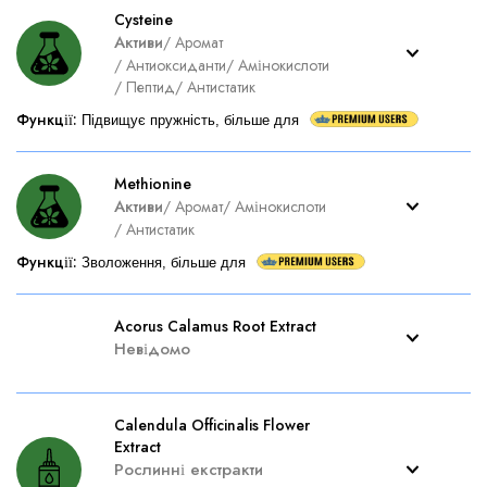
Cysteine
Активи
/
Аромат
/
Антиоксиданти
/
Амінокислоти
/
Пептид
/
Антистатик
Функції
:
Підвищує пружність, більше для
Methionine
Активи
/
Аромат
/
Амінокислоти
/
Антистатик
Функції
:
Зволоження, більше для
Acorus Calamus Root Extract
Невідомо
Calendula Officinalis Flower
Extract
Рослинні екстракти