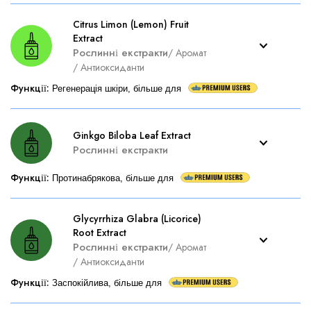
Citrus Limon (Lemon) Fruit
Extract
Рослинні екстракти
/
Аромат
/
Антиоксиданти
Функції
:
Регенерація шкіри, більше для
Ginkgo Biloba Leaf Extract
Рослинні екстракти
Функції
:
Протинабрякова, більше для
Glycyrrhiza Glabra (Licorice)
Root Extract
Рослинні екстракти
/
Аромат
/
Антиоксиданти
Функції
:
Заспокійлива, більше для