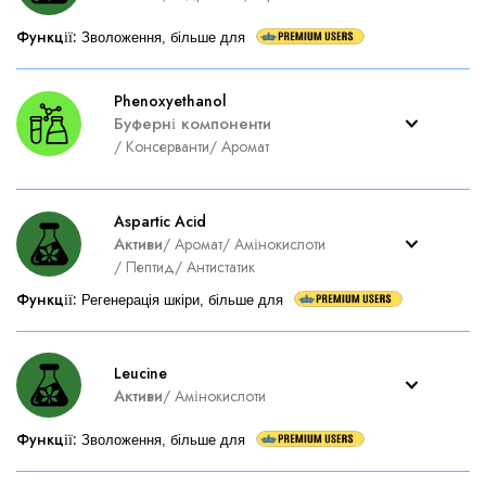
Функції
:
Зволоження, більше для
Phenoxyethanol
Буферні компоненти
/
Консерванти
/
Аромат
Aspartic Acid
Активи
/
Аромат
/
Амінокислоти
/
Пептид
/
Антистатик
Функції
:
Регенерація шкіри, більше для
Leucine
Активи
/
Амінокислоти
Функції
:
Зволоження, більше для