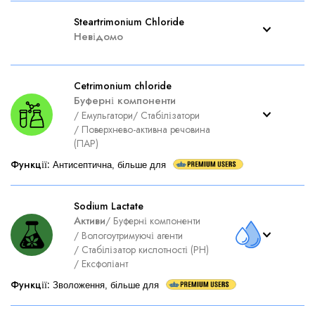
Steartrimonium Chloride
Невідомо
Cetrimonium chloride
Буферні компоненти
/
Емульгатори
/
Стабілізатори
/
Поверхнево-активна речовина
(ПАР)
Функції
:
Антисептична, більше для
Sodium Lactate
Активи
/
Буферні компоненти
/
Вологоутримуючі агенти
/
Стабілізатор кислотності (PH)
/
Ексфоліант
Функції
:
Зволоження, більше для