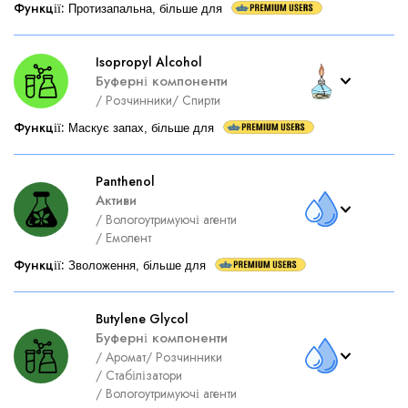
Функції
:
Протизапальна, більше для
Isopropyl Alcohol
Буферні компоненти
/
Розчинники
/
Спирти
Функції
:
Маскує запах, більше для
Panthenol
Активи
/
Вологоутримуючі агенти
/
Емолент
Функції
:
Зволоження, більше для
Butylene Glycol
Буферні компоненти
/
Аромат
/
Розчинники
/
Стабілізатори
/
Вологоутримуючі агенти