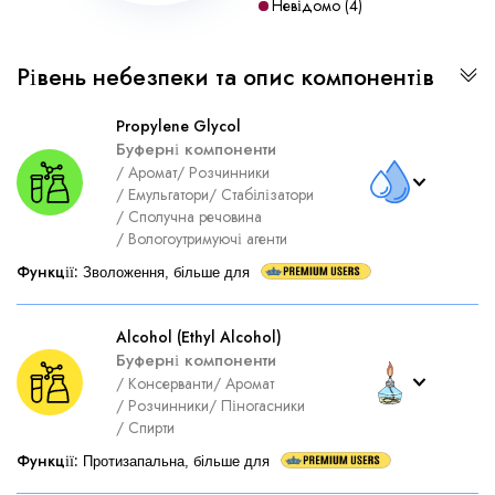
Невідомо
(
4
)
Рівень небезпеки та опис компонентів
Propylene Glycol
Буферні компоненти
/
Аромат
/
Розчинники
/
Емульгатори
/
Стабілізатори
/
Сполучна речовина
/
Вологоутримуючі агенти
Функції
:
Зволоження, більше для
Alcohol (Ethyl Alcohol)
Буферні компоненти
/
Консерванти
/
Аромат
/
Розчинники
/
Піногасники
/
Спирти
Функції
:
Протизапальна, більше для