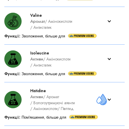
Valine
Аромат
/
Амінокислоти
/
Антистатик
Функції
:
Зволоження, більше для
Isoleucine
Активи
/
Амінокислоти
/
Антистатик
Функції
:
Зволоження, більше для
Histidine
Активи
/
Аромат
/
Вологоутримуючі агенти
/
Амінокислоти
/
Пептид
Функції
:
Пом'якшення, більше для