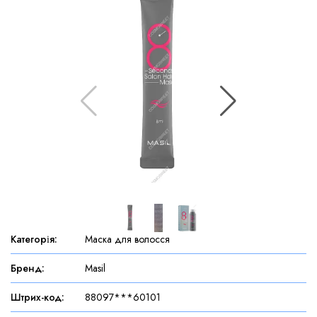
Категорія
:
Маска для волосся
Бренд
:
Masil
Штрих-код
:
88097***60101