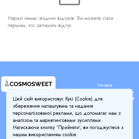
Наразі немає жодних відгуків. Ви можете стати
першим, хто залишить відгук.
Головна
Пошук за складом
Пошук компонентів
Цей сайт використовує Кукі (Cookie) для
Terms & Conditions
Блог
збереження налаштувань та надання
Privacy Policy
Ціни
персоналізованої реклами, що допомагає нам з
Деталі Оплати
Cookie Policy
аналізом та маркетинговими зусиллями.
Про Нас
Натискаючи кнопку 'Прийняти', ви погоджуєтеся з
Return & Refund Policy
нашим використанням cookie.