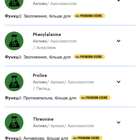
Активи
/
Амінокислоти
Функції
:
Зволоження, більше для
Phenylalanine
Активи
/
Амінокислоти
/
Антистатик
Функції
:
Зволоження, більше для
Proline
Активи
/
Аромат
/
Амінокислоти
/
Пептид
Функції
:
Протизапальна, більше для
Threonine
Активи
/
Аромат
/
Амінокислоти
Функції
:
Антивікова, більше для