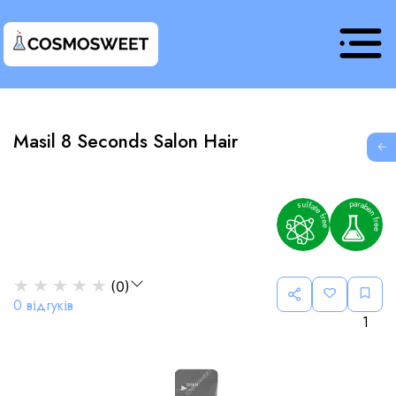
Masil 8 Seconds Salon Hair
G
★
★
★
★
★
(
0
)
0
відгуків
1