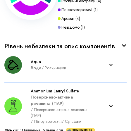
Рослинні екстракти
(
4
)
Плівкоутворювачі
(
1
)
Аромат
(
4
)
Невідомо
(
1
)
Рівень небезпеки та опис компонентів
Aqua
Вода
/
Розчинники
Ammonium Lauryl Sulfate
Поверхнево-активна
речовина (ПАР)
/
Поверхнево-активна речовина
(ПАР)
/
Піноутворювачі
/
Сульфати
Функції
:
Очищення, більше для