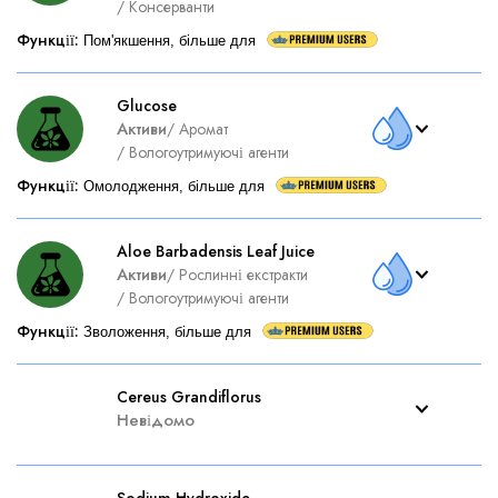
/
Консерванти
Функції
:
Пом'якшення, більше для
Glucose
Активи
/
Аромат
/
Вологоутримуючі агенти
Функції
:
Омолодження, більше для
Aloe Barbadensis Leaf Juice
Активи
/
Рослинні екстракти
/
Вологоутримуючі агенти
Функції
:
Зволоження, більше для
Cereus Grandiflorus
Невідомо