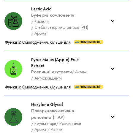
Lactic Acid
Буферні компоненти
/
Кислоти
/
Стабілізатор кислотності (PH)
/
Аромат
Функції
:
Омолодження, більше для
Pyrus Malus (Apple) Fruit
Extract
Рослинні екстракти
/
Активи
/
Антиоксиданти
Функції
:
Омолодження, більше для
Hexylene Glycol
Поверхнево-активна
речовина (ПАР)
/
Емульгатори
/
Розчинники
/
Аромат
/
Активи