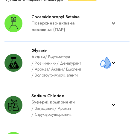
Cocamidopropyl Betaine
Поверхнево-активна
речовина (ПАР)
Glycerin
Активи
/
Емульгатори
/
Розчинники
/
Денатурант
/
Аромат
/
Активи
/
Емолент
/
Вологоутримуючі агенти
Sodium Chloride
Буферні компоненти
/
Загущувачі
/
Аромат
/
Структуроутворювачі