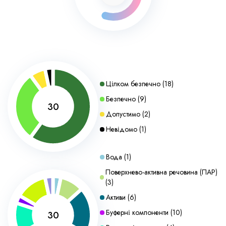
Цілком безпечно
(
18
)
Безпечно
(
9
)
30
Допустимо
(
2
)
Невідомо
(
1
)
Вода
(
1
)
Поверхнево-активна речовина (ПАР)
(
3
)
Активи
(
6
)
Буферні компоненти
(
10
)
30