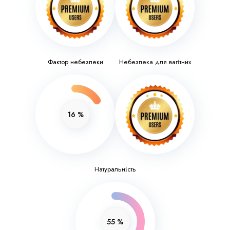
Фактор небезпеки
Небезпека для вагітних
16
%
Натуральність
55
%