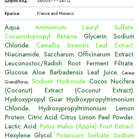
Штрих-код
:
36005***34712
Країна
:
France and Monaco
Aqua
Ammonium Lauryl Sulfate
,
,
Cocamidopropyl Betaine
Glycerin
Sodium
,
,
Chloride
Camellia Sinensis Leaf Extract
,
,
Niacinamide
Saccharum Officinarum Extract
,
,
Leuconostoc/Radish Root Ferment Filtrate
,
Glucose
Aloe Barbadensis Leaf Juice
,
,
Cereus
Sodium Hydroxide
Cocos Nucifera
Grandiflorus
,
,
(Coconut) Extract (Coconut Extract)
,
Hydroxypropyl Guar Hydroxypropyltrimonium
Chloride
Hydroxypropyltrimonium Lemon
,
Protein
Citric Acid
Citrus Limon Peel Powder
,
,
,
Lactic Acid
Pyrus Malus (Apple) Fruit Extract
,
,
Hexylene Glycol
Potassium Sorbate
Sodium
,
,