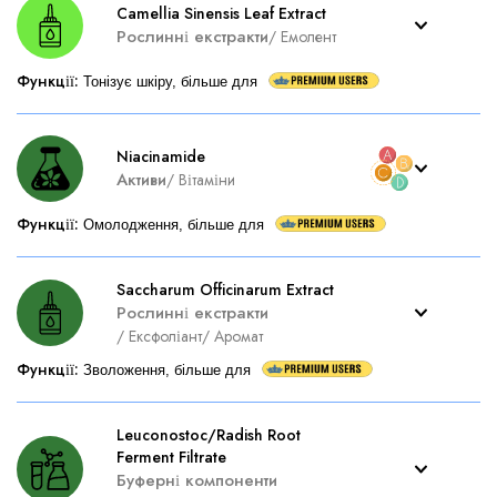
Camellia Sinensis Leaf Extract
Рослинні екстракти
/
Емолент
Функції
:
Тонізує шкіру, більше для
Niacinamide
Активи
/
Вітаміни
Функції
:
Омолодження, більше для
Saccharum Officinarum Extract
Рослинні екстракти
/
Ексфоліант
/
Аромат
Функції
:
Зволоження, більше для
Leuconostoc/Radish Root
Ferment Filtrate
Буферні компоненти