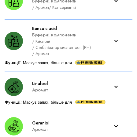
Буферні компоненти
/
Аромат
/
Консерванти
Benzoic acid
Буферні компоненти
/
Кислоти
/
Стабілізатор кислотності (PH)
/
Аромат
Функції
:
Маскує запах, більше для
Linalool
Аромат
Функції
:
Маскує запах, більше для
Geraniol
Аромат