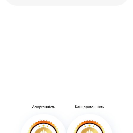
Алергенність
Канцерогенність