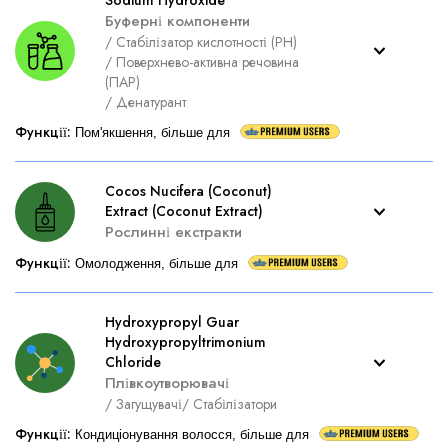
Sodium Hydroxide
Буферні компоненти
/
Стабілізатор кислотності (PH)
/
Поверхнево-активна речовина
(ПАР)
/
Денатурант
Функції
:
Пом'якшення, більше для
Cocos Nucifera (Coconut)
Extract (Coconut Extract)
Рослинні екстракти
Функції
:
Омолодження, більше для
Hydroxypropyl Guar
Hydroxypropyltrimonium
Chloride
Плівкоутворювачі
/
Загущувачі
/
Стабілізатори
Функції
:
Кондиціонування волосся, більше для