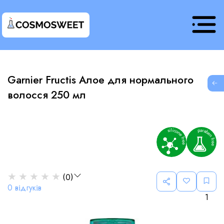
Garnier Fructis Алое для нормального
G
волосся 250 мл
★
★
★
★
★
(
0
)
0
відгуків
1