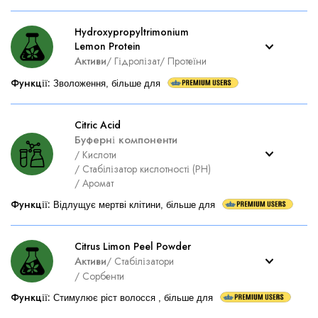
Hydroxypropyltrimonium
Lemon Protein
Активи
/
Гідролізат
/
Протеїни
Функції
:
Зволоження, більше для
Citric Acid
Буферні компоненти
/
Кислоти
/
Стабілізатор кислотності (PH)
/
Аромат
Функції
:
Відлущує мертві клітини, більше для
Citrus Limon Peel Powder
Активи
/
Стабілізатори
/
Сорбенти
Функції
:
Стимулює ріст волосся , більше для