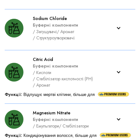
Sodium Chloride
Буферні компоненти
/
Загущувачі
/
Аромат
/
Структуроутворювачі
Citric Acid
Буферні компоненти
/
Кислоти
/
Стабілізатор кислотності (PH)
/
Аромат
Функції
:
Відлущує мертві клітини, більше для
Magnesium Nitrate
Буферні компоненти
/
Емульгатори
/
Стабілізатори
Функції
:
Кондиціонування волосся, більше для