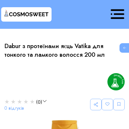
Dabur з протеїнами яєць Vatika для
G
тонкого та ламкого волосся 200 мл
★
★
★
★
★
(
0
)
0
відгуків