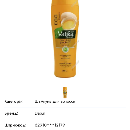
Категорія
:
Шампунь для волосся
Бренд
:
Dabur
Штрих-код
:
62910***12179