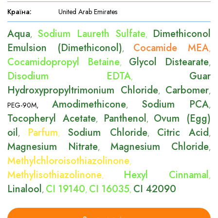
Країна
:
United Arab Emirates
Aqua
Sodium Laureth Sulfate
Dimethiconol
,
,
Emulsion (Dimethiconol)
Cocamide MEA
,
,
Cocamidopropyl Betaine
Glycol Distearate
,
,
Disodium EDTA
Guar
,
Hydroxypropyltrimonium Chloride
Carbomer
,
,
Amodimethicone
Sodium PCA
PEG-90M
,
,
,
Tocopheryl Acetate
Panthenol
Ovum (Egg)
,
,
oil
Parfum
Sodium Chloride
Citric Acid
,
,
,
,
Magnesium Nitrate
Magnesium Chloride
,
,
Methylchloroisothiazolinone
,
Methylisothiazolinone
Hexyl Cinnamal
,
,
Linalool
CI 19140
CI 16035
CI 42090
,
,
,