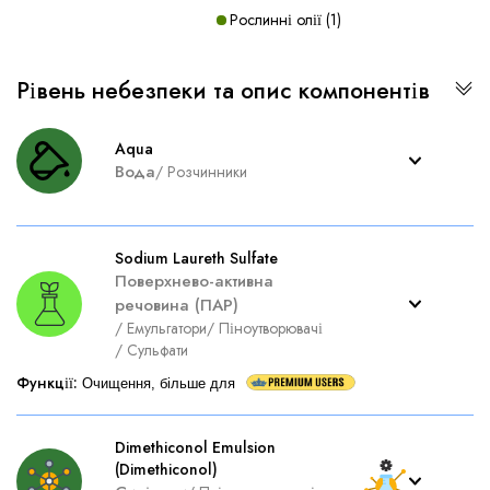
Рослинні олії
(
1
)
Рівень небезпеки та опис компонентів
Aqua
Вода
/
Розчинники
Sodium Laureth Sulfate
Поверхнево-активна
речовина (ПАР)
/
Емульгатори
/
Піноутворювачі
/
Сульфати
Функції
:
Очищення, більше для
Dimethiconol Emulsion
(Dimethiconol)