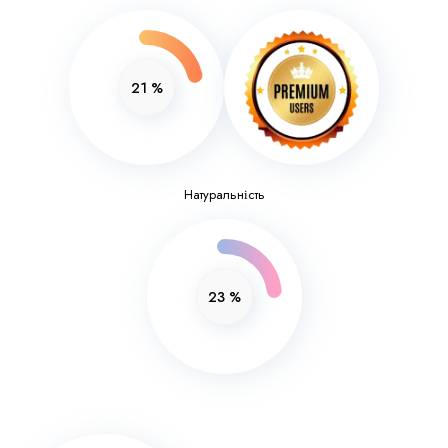
21
%
Натуральність
23
%