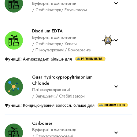
Буферні компоненти
/
Стабілізатори
/
Емульгатори
Disodium EDTA
Буферні компоненти
/
Стабілізатори
/
Хелати
/
Піноутворювачі
/
Консерванти
Функції
:
Антиоксидант, більше для
Guar Hydroxypropyltrimonium
Chloride
Плівкоутворювачі
/
Загущувачі
/
Стабілізатори
Функції
:
Кондиціонування волосся, більше для
Carbomer
Буферні компоненти
/
Структуроутворювачі