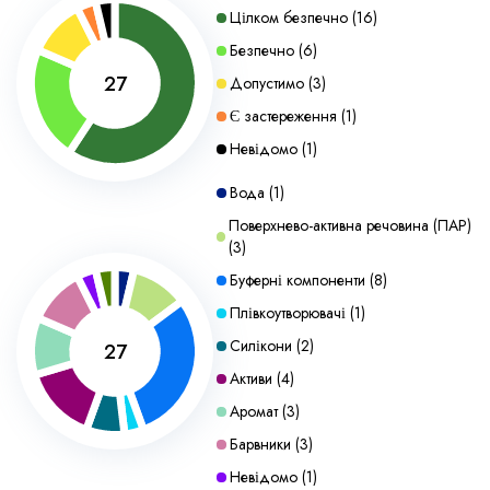
Цілком безпечно
(
16
)
Безпечно
(
6
)
27
Допустимо
(
3
)
Є застереження
(
1
)
Невідомо
(
1
)
Вода
(
1
)
Поверхнево-активна речовина (ПАР)
(
3
)
Буферні компоненти
(
8
)
Плівкоутворювачі
(
1
)
Силікони
(
2
)
27
Активи
(
4
)
Аромат
(
3
)
Барвники
(
3
)
Невідомо
(
1
)