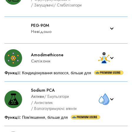
/
Загущувачі
/
Стабілізатори
PEG-90M
Невідомо
Amodimethicone
Силікони
Функції
:
Кондиціонування волосся, більше для
Sodium PCA
Активи
/
Емульгатори
/
Антистатик
/
Вологоутримуючі агенти
Функції
:
Пом'якшення, більше для