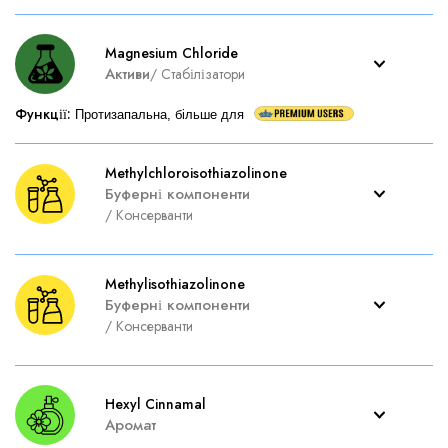
Magnesium Chloride
Активи
/
Стабілізатори
Функції
:
Протизапальна, більше для
Methylchloroisothiazolinone
Буферні компоненти
/
Консерванти
Methylisothiazolinone
Буферні компоненти
/
Консерванти
Hexyl Cinnamal
Аромат