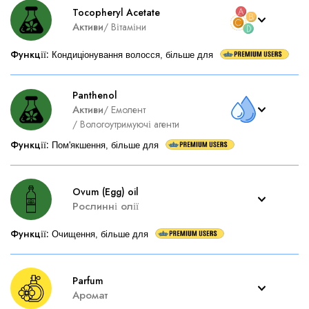
Tocopheryl Acetate
Активи
/
Вітаміни
Функції
:
Кондиціонування волосся, більше для
Panthenol
Активи
/
Емолент
/
Вологоутримуючі агенти
Функції
:
Пом'якшення, більше для
Ovum (Egg) oil
Рослинні олії
Функції
:
Очищення, більше для
Parfum
Аромат