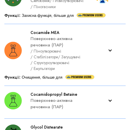
Силікони
/
Плівкоутворювачі
/
Піногасники
Функції
:
Захисна функція, більше для
Cocamide MEA
Поверхнево-активна
речовина (ПАР)
/
Піноутворювачі
/
Стабілізатори
/
Загущувачі
/
Структуроутворювачі
/
Емульгатори
Функції
:
Очищення, більше для
Cocamidopropyl Betaine
Поверхнево-активна
речовина (ПАР)
Glycol Distearate