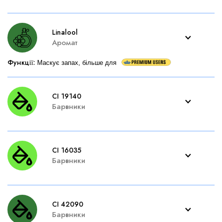
Linalool
Аромат
Функції
:
Маскує запах, більше для
CI 19140
Барвники
CI 16035
Барвники
CI 42090
Барвники